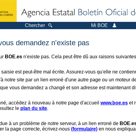
Chercher
Mi BOE
 vous demandez n'existe pas
sur
BOE.es
n'existe pas. Cela peut être dû aux raisons suivantes
saisie est peut-être mal écrite. Assurez-vous qu'elle ne contie
à notre site par un lien erroné d'une autre page ou un moteur d
er que vous demandez a changé et son adresse est maintenant dif
nné, accédez à nouveau à notre page d'accueil
www.boe.es
et 
nsultez le
plan du site
.
 due à un problème de notre serveur, à un lien erroné de
BOE.e
er la page correcte, écrivez-nous
(formulaire)
en nous expliquan