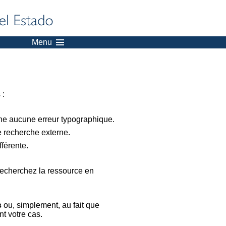
Menu
 :
nne aucune erreur typographique.
e recherche externe.
férente.
recherchez la ressource en
s
ou, simplement, au fait que
t votre cas.