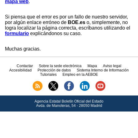
mapa web
.
Si piensa que el error es por un fallo de nuestro servidor,
por algún enlace erróneo de
BOE.es
o, simplemente, no
logra localizar la página correcta, escríbanos utilizando el
formulario
explicándonos su caso.
Muchas gracias.
Contactar
Sobre la sede electrónica
Mapa
Aviso legal
Accesibilidad
Protección de datos
Sistema Interno de Información
Tutoriales
Empleo en la AEBOE
Agencia Estatal Boletín Oficial del Estado
Avda.
de Manoteras, 54 - 28050 Madrid