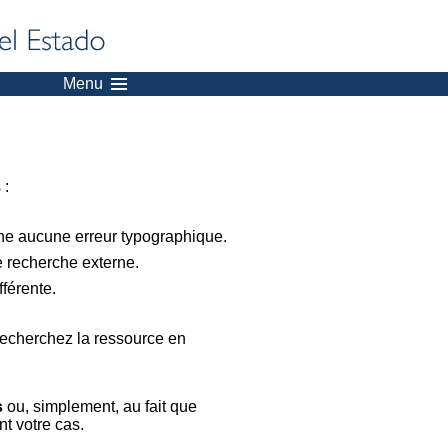
Menu
 :
nne aucune erreur typographique.
e recherche externe.
férente.
recherchez la ressource en
s
ou, simplement, au fait que
t votre cas.