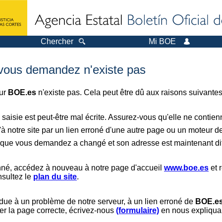
Chercher
Mi BOE
 vous demandez n'existe pas
sur
BOE.es
n'existe pas. Cela peut être dû aux raisons suivantes
saisie est peut-être mal écrite. Assurez-vous qu'elle ne contie
à notre site par un lien erroné d'une autre page ou un moteur d
er que vous demandez a changé et son adresse est maintenant dif
nné, accédez à nouveau à notre page d'accueil
www.boe.es
et 
nsultez le
plan du site
.
 due à un problème de notre serveur, à un lien erroné de
BOE.e
er la page correcte, écrivez-nous
(formulaire)
en nous expliquan