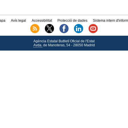
apa
Avís legal
Accessibilitat
Protecció de dades
Sistema intern d'infor
Agència Estatal Butlletí Oficial de l'Estat
Avda.
de Manoteras, 54 - 28050 Madrid