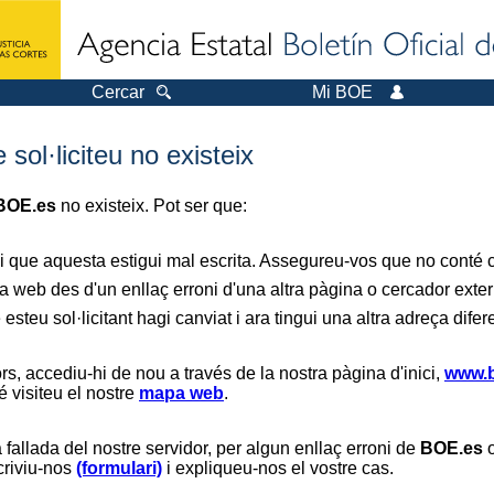
Cercar
Mi BOE
sol·liciteu no existeix
BOE.es
no existeix. Pot ser que:
i que aquesta estigui mal escrita. Assegureu-vos que no conté ca
a web des d'un enllaç erroni d'una altra pàgina o cercador exter
 esteu sol·licitant hagi canviat i ara tingui una altra adreça difer
s, accediu-hi de nou a través de la nostra pàgina d'inici,
www.b
é visiteu el nostre
mapa web
.
 fallada del nostre servidor, per algun enllaç erroni de
BOE.es
o
scriviu-nos
(formulari)
i expliqueu-nos el vostre cas.