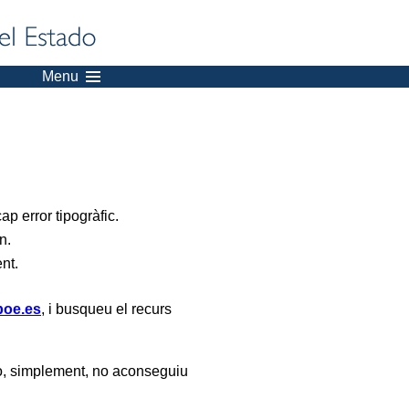
Menu
p error tipogràfic.
n.
ent.
oe.es
, i busqueu el recurs
, simplement, no aconseguiu