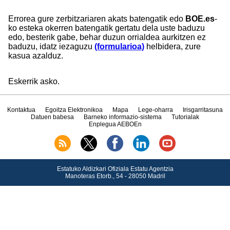
Errorea gure zerbitzariaren akats batengatik edo
BOE.es
-
ko esteka okerren batengatik gertatu dela uste baduzu
edo, besterik gabe, behar duzun orrialdea aurkitzen ez
baduzu, idatz iezaguzu
(formularioa)
helbidera, zure
kasua azalduz.
Eskerrik asko.
Kontaktua
Egoitza Elektronikoa
Mapa
Lege-oharra
Irisgarritasuna
Datuen babesa
Barneko informazio-sistema
Tutorialak
Enplegua AEBOEn
Estatuko Aldizkari Ofiziala Estatu Agentzia
Manoteras Etorb., 54 - 28050 Madril