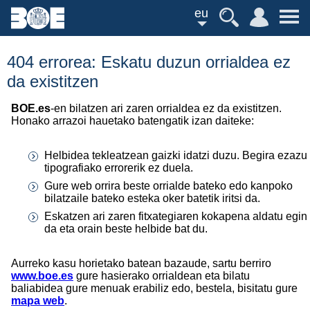
eu
404 errorea: Eskatu duzun orrialdea ez
da existitzen
BOE.es
-en bilatzen ari zaren orrialdea ez da existitzen.
Honako arrazoi hauetako batengatik izan daiteke:
Helbidea tekleatzean gaizki idatzi duzu. Begira ezazu
tipografiako errorerik ez duela.
Gure web orrira beste orrialde bateko edo kanpoko
bilatzaile bateko esteka oker batetik iritsi da.
Eskatzen ari zaren fitxategiaren kokapena aldatu egin
da eta orain beste helbide bat du.
Aurreko kasu horietako batean bazaude, sartu berriro
www.boe.es
gure hasierako orrialdean eta bilatu
baliabidea gure menuak erabiliz edo, bestela, bisitatu gure
mapa web
.