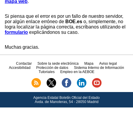
mapa web
.
Si piensa que el error es por un fallo de nuestro servidor,
por algún enlace erróneo de
BOE.es
o, simplemente, no
logra localizar la página correcta, escríbanos utilizando el
formulario
explicándonos su caso.
Muchas gracias.
Contactar
Sobre la sede electrónica
Mapa
Aviso legal
Accesibilidad
Protección de datos
Sistema Interno de Información
Tutoriales
Empleo en la AEBOE
Agencia Estatal Boletín Oficial del Estado
Avda.
de Manoteras, 54 - 28050 Madrid