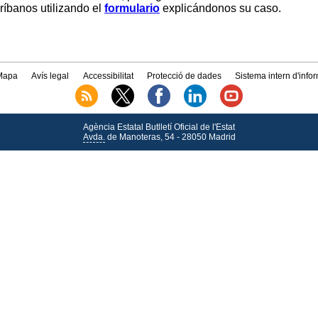
críbanos utilizando el
formulario
explicándonos su caso.
Mapa
Avís legal
Accessibilitat
Protecció de dades
Sistema intern d'info
Agència Estatal Butlletí Oficial de l'Estat
Avda.
de Manoteras, 54 - 28050 Madrid