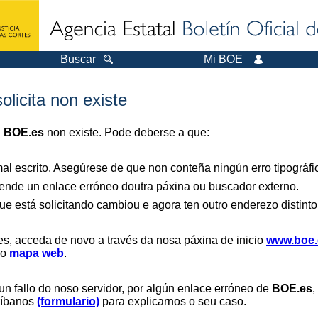
Buscar
Mi BOE
olicita non existe
n
BOE.es
non existe. Pode deberse a que:
al escrito. Asegúrese de que non conteña ningún erro tipográfi
nde un enlace erróneo doutra páxina ou buscador externo.
ue está solicitando cambiou e agora ten outro enderezo distinto
es, acceda de novo a través da nosa páxina de inicio
www.boe.
 o
mapa web
.
un fallo do noso servidor, por algún enlace erróneo de
BOE.es
,
críbanos
(formulario)
para explicarnos o seu caso.