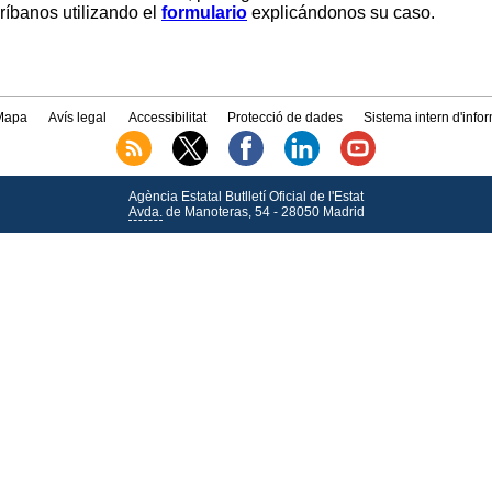
críbanos utilizando el
formulario
explicándonos su caso.
Mapa
Avís legal
Accessibilitat
Protecció de dades
Sistema intern d'info
Agència Estatal Butlletí Oficial de l'Estat
Avda.
de Manoteras, 54 - 28050 Madrid