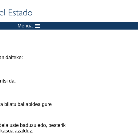
Menua
an daiteke:
itsi da.
a bilatu baliabidea gure
dela uste baduzu edo, besterik
 kasua azalduz.