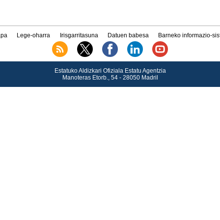
pa
Lege-oharra
Irisgarritasuna
Datuen babesa
Barneko informazio-si
Estatuko Aldizkari Ofiziala Estatu Agentzia
Manoteras Etorb., 54 - 28050 Madril