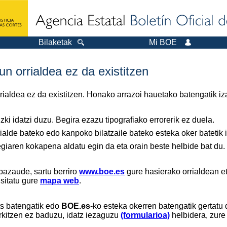
Bilaketak
Mi BOE
n orrialdea ez da existitzen
orrialdea ez da existitzen. Honako arrazoi hauetako batengatik iz
ki idatzi duzu. Begira ezazu tipografiako errorerik ez duela.
ialde bateko edo kanpoko bilatzaile bateko esteka oker batetik ir
tegiaren kokapena aldatu egin da eta orain beste helbide bat du.
bazaude, sartu berriro
www.boe.es
gure hasierako orrialdean et
isitatu gure
mapa web
.
ts batengatik edo
BOE.es
-ko esteka okerren batengatik gertatu 
rkitzen ez baduzu, idatz iezaguzu
(formularioa)
helbidera, zure