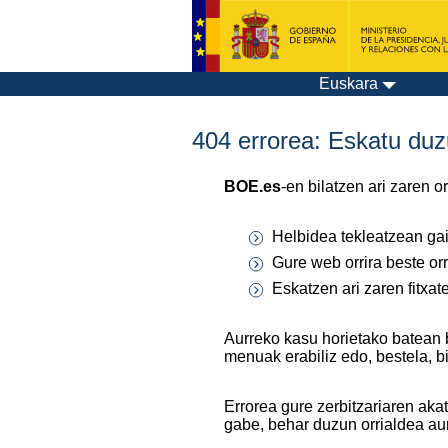
Euskara
404 errorea: Eskatu duzu
BOE.es
-en bilatzen ari zaren 
Helbidea tekleatzean gaiz
Gure web orrira beste orr
Eskatzen ari zaren fitxa
Aurreko kasu horietako batean 
menuak erabiliz edo, bestela, b
Errorea gure zerbitzariaren aka
gabe, behar duzun orrialdea au