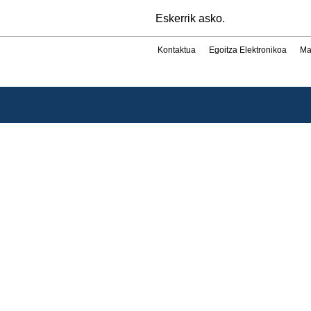
Eskerrik asko.
Kontaktua
Egoitza Elektronikoa
Ma