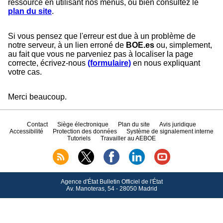
ressource en utilisant nos menus, ou bien consultez le
plan du site
.
Si vous pensez que l'erreur est due à un problème de
notre serveur, à un lien erroné de
BOE.es
ou, simplement,
au fait que vous ne parveniez pas à localiser la page
correcte, écrivez-nous
(formulaire)
en nous expliquant
votre cas.
Merci beaucoup.
Contact
Siège électronique
Plan du site
Avis juridique
Accessibilité
Protection des données
Système de signalement interne
Tutoriels
Travailler au AEBOE
Agence d'État Bulletin Officiel de l'État
Av.
Manoteras, 54 - 28050 Madrid