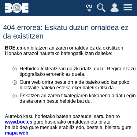
eu
404 errorea: Eskatu duzun orrialdea ez
da existitzen
BOE.es
-en bilatzen ari zaren orrialdea ez da existitzen.
Honako arrazoi hauetako batengatik izan daiteke:
Helbidea tekleatzean gaizki idatzi duzu. Begira ezazu
tipografiako errorerik ez duela.
Gure web orrira beste orrialde bateko edo kanpoko
bilatzaile bateko esteka oker batetik iritsi da.
Eskatzen ari zaren fitxategiaren kokapena aldatu egin
da eta orain beste helbide bat du.
Aurreko kasu horietako batean bazaude, sartu berriro
www.boe.es
gure hasierako orrialdean eta bilatu
baliabidea gure menuak erabiliz edo, bestela, bisitatu gure
mapa web
.