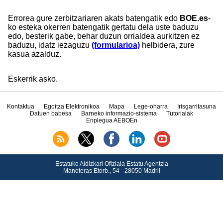
Errorea gure zerbitzariaren akats batengatik edo
BOE.es
-
ko esteka okerren batengatik gertatu dela uste baduzu
edo, besterik gabe, behar duzun orrialdea aurkitzen ez
baduzu, idatz iezaguzu
(formularioa)
helbidera, zure
kasua azalduz.
Eskerrik asko.
Kontaktua
Egoitza Elektronikoa
Mapa
Lege-oharra
Irisgarritasuna
Datuen babesa
Barneko informazio-sistema
Tutorialak
Enplegua AEBOEn
Estatuko Aldizkari Ofiziala Estatu Agentzia
Manoteras Etorb., 54 - 28050 Madril