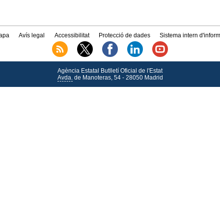
apa
Avís legal
Accessibilitat
Protecció de dades
Sistema intern d'infor
Agència Estatal Butlletí Oficial de l'Estat
Avda.
de Manoteras, 54 - 28050 Madrid