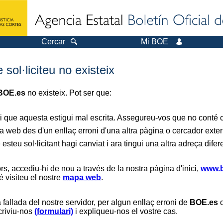
Cercar
Mi BOE
sol·liciteu no existeix
BOE.es
no existeix. Pot ser que:
i que aquesta estigui mal escrita. Assegureu-vos que no conté ca
a web des d'un enllaç erroni d'una altra pàgina o cercador exter
 esteu sol·licitant hagi canviat i ara tingui una altra adreça difer
s, accediu-hi de nou a través de la nostra pàgina d'inici,
www.b
é visiteu el nostre
mapa web
.
 fallada del nostre servidor, per algun enllaç erroni de
BOE.es
o
scriviu-nos
(formulari)
i expliqueu-nos el vostre cas.