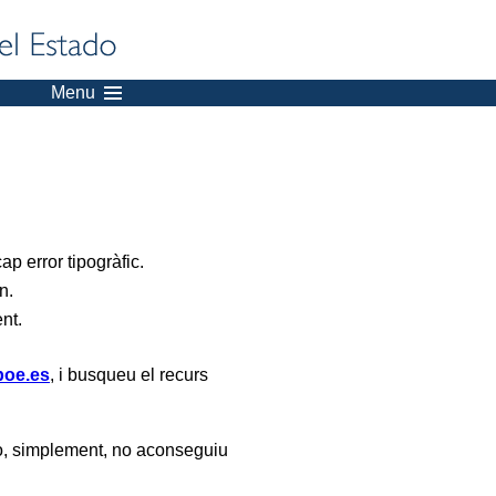
Menu
p error tipogràfic.
n.
ent.
oe.es
, i busqueu el recurs
, simplement, no aconseguiu