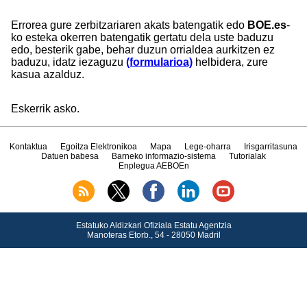
Errorea gure zerbitzariaren akats batengatik edo
BOE.es
-
ko esteka okerren batengatik gertatu dela uste baduzu
edo, besterik gabe, behar duzun orrialdea aurkitzen ez
baduzu, idatz iezaguzu
(formularioa)
helbidera, zure
kasua azalduz.
Eskerrik asko.
Kontaktua
Egoitza Elektronikoa
Mapa
Lege-oharra
Irisgarritasuna
Datuen babesa
Barneko informazio-sistema
Tutorialak
Enplegua AEBOEn
Estatuko Aldizkari Ofiziala Estatu Agentzia
Manoteras Etorb., 54 - 28050 Madril