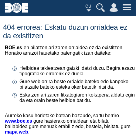
eu
404 errorea: Eskatu duzun orrialdea ez
da existitzen
BOE.es
-en bilatzen ari zaren orrialdea ez da existitzen.
Honako arrazoi hauetako batengatik izan daiteke:
Helbidea tekleatzean gaizki idatzi duzu. Begira ezazu
tipografiako errorerik ez duela.
Gure web orrira beste orrialde bateko edo kanpoko
bilatzaile bateko esteka oker batetik iritsi da.
Eskatzen ari zaren fitxategiaren kokapena aldatu egin
da eta orain beste helbide bat du.
Aurreko kasu horietako batean bazaude, sartu berriro
www.boe.es
gure hasierako orrialdean eta bilatu
baliabidea gure menuak erabiliz edo, bestela, bisitatu gure
mapa web
.