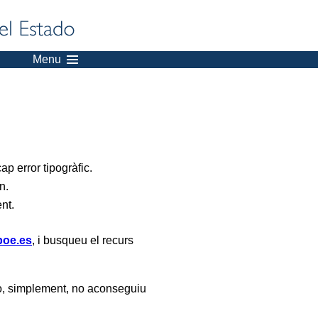
Menu
p error tipogràfic.
n.
ent.
oe.es
, i busqueu el recurs
, simplement, no aconseguiu