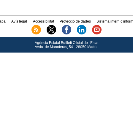
apa
Avís legal
Accessibilitat
Protecció de dades
Sistema intern d'infor
Agència Estatal Butlletí Oficial de l'Estat
Avda.
de Manoteras, 54 - 28050 Madrid