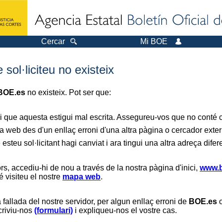
Cercar
Mi BOE
sol·liciteu no existeix
BOE.es
no existeix. Pot ser que:
i que aquesta estigui mal escrita. Assegureu-vos que no conté ca
a web des d'un enllaç erroni d'una altra pàgina o cercador exter
 esteu sol·licitant hagi canviat i ara tingui una altra adreça difer
s, accediu-hi de nou a través de la nostra pàgina d'inici,
www.b
é visiteu el nostre
mapa web
.
 fallada del nostre servidor, per algun enllaç erroni de
BOE.es
o
scriviu-nos
(formulari)
i expliqueu-nos el vostre cas.