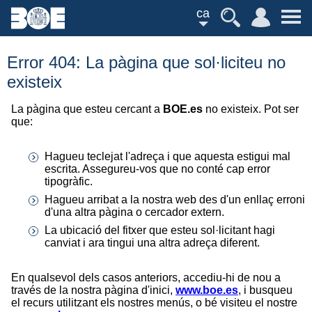
ca
Error 404: La pàgina que sol·liciteu no
existeix
La pàgina que esteu cercant a
BOE.es
no existeix. Pot ser
que:
Hagueu teclejat l'adreça i que aquesta estigui mal
escrita. Assegureu-vos que no conté cap error
tipogràfic.
Hagueu arribat a la nostra web des d'un enllaç erroni
d'una altra pàgina o cercador extern.
La ubicació del fitxer que esteu sol·licitant hagi
canviat i ara tingui una altra adreça diferent.
En qualsevol dels casos anteriors, accediu-hi de nou a
través de la nostra pàgina d'inici,
www.boe.es
, i busqueu
el recurs utilitzant els nostres menús, o bé visiteu el nostre