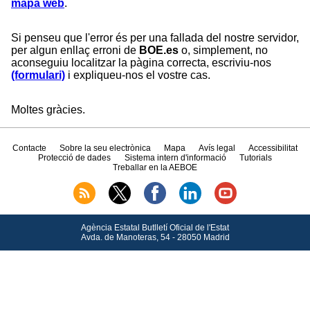
mapa web
.
Si penseu que l'error és per una fallada del nostre servidor,
per algun enllaç erroni de
BOE.es
o, simplement, no
aconseguiu localitzar la pàgina correcta, escriviu-nos
(formulari)
i expliqueu-nos el vostre cas.
Moltes gràcies.
Contacte
Sobre la seu electrònica
Mapa
Avís legal
Accessibilitat
Protecció de dades
Sistema intern d'informació
Tutorials
Treballar en la AEBOE
Agència Estatal Butlletí Oficial de l'Estat
Avda.
de Manoteras, 54 - 28050 Madrid