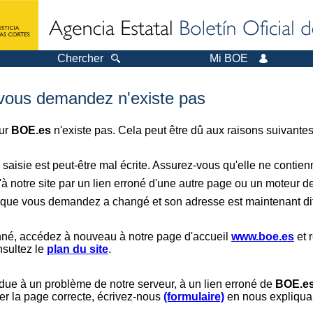
Chercher
Mi BOE
 vous demandez n'existe pas
sur
BOE.es
n'existe pas. Cela peut être dû aux raisons suivantes
saisie est peut-être mal écrite. Assurez-vous qu'elle ne contie
à notre site par un lien erroné d'une autre page ou un moteur d
er que vous demandez a changé et son adresse est maintenant dif
nné, accédez à nouveau à notre page d'accueil
www.boe.es
et 
nsultez le
plan du site
.
 due à un problème de notre serveur, à un lien erroné de
BOE.e
er la page correcte, écrivez-nous
(formulaire)
en nous expliquan