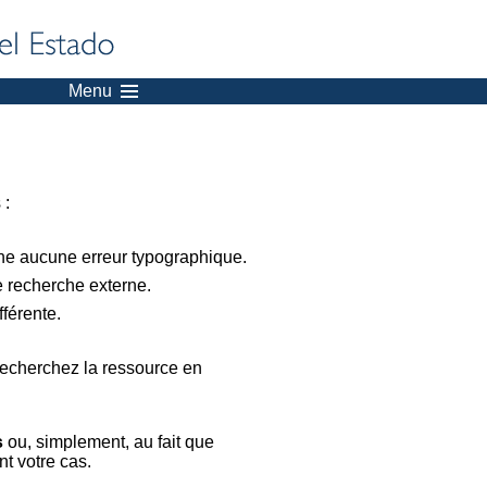
Menu
 :
nne aucune erreur typographique.
e recherche externe.
férente.
recherchez la ressource en
s
ou, simplement, au fait que
t votre cas.