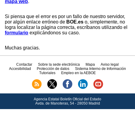
mapa web
.
Si piensa que el error es por un fallo de nuestro servidor,
por algún enlace erróneo de
BOE.es
o, simplemente, no
logra localizar la página correcta, escríbanos utilizando el
formulario
explicándonos su caso.
Muchas gracias.
Contactar
Sobre la sede electrónica
Mapa
Aviso legal
Accesibilidad
Protección de datos
Sistema Interno de Información
Tutoriales
Empleo en la AEBOE
Agencia Estatal Boletín Oficial del Estado
Avda.
de Manoteras, 54 - 28050 Madrid