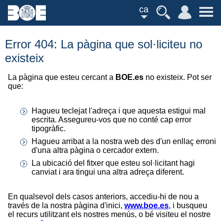
ca
Error 404: La pàgina que sol·liciteu no
existeix
La pàgina que esteu cercant a
BOE.es
no existeix. Pot ser
que:
Hagueu teclejat l'adreça i que aquesta estigui mal
escrita. Assegureu-vos que no conté cap error
tipogràfic.
Hagueu arribat a la nostra web des d'un enllaç erroni
d'una altra pàgina o cercador extern.
La ubicació del fitxer que esteu sol·licitant hagi
canviat i ara tingui una altra adreça diferent.
En qualsevol dels casos anteriors, accediu-hi de nou a
través de la nostra pàgina d'inici,
www.boe.es
, i busqueu
el recurs utilitzant els nostres menús, o bé visiteu el nostre