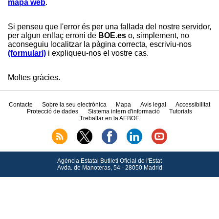
mapa web
.
Si penseu que l'error és per una fallada del nostre servidor,
per algun enllaç erroni de
BOE.es
o, simplement, no
aconseguiu localitzar la pàgina correcta, escriviu-nos
(formulari)
i expliqueu-nos el vostre cas.
Moltes gràcies.
Contacte
Sobre la seu electrònica
Mapa
Avís legal
Accessibilitat
Protecció de dades
Sistema intern d'informació
Tutorials
Treballar en la AEBOE
Agència Estatal Butlletí Oficial de l'Estat
Avda.
de Manoteras, 54 - 28050 Madrid