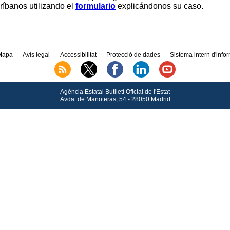
críbanos utilizando el
formulario
explicándonos su caso.
Mapa
Avís legal
Accessibilitat
Protecció de dades
Sistema intern d'info
Agència Estatal Butlletí Oficial de l'Estat
Avda.
de Manoteras, 54 - 28050 Madrid