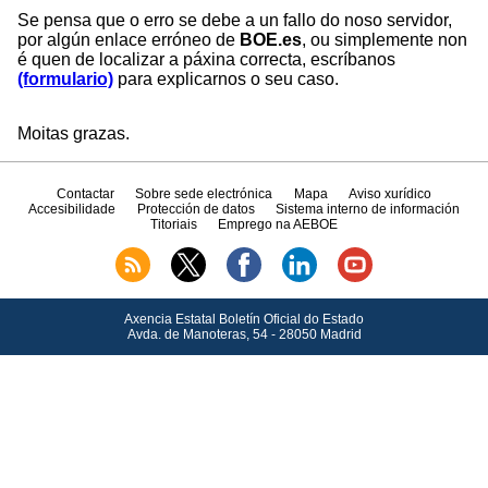
Se pensa que o erro se debe a un fallo do noso servidor,
por algún enlace erróneo de
BOE.es
, ou simplemente non
é quen de localizar a páxina correcta, escríbanos
(formulario)
para explicarnos o seu caso.
Moitas grazas.
Contactar
Sobre sede electrónica
Mapa
Aviso xurídico
Accesibilidade
Protección de datos
Sistema interno de información
Titoriais
Emprego na AEBOE
Axencia Estatal Boletín Oficial do Estado
Avda.
de Manoteras, 54 - 28050 Madrid