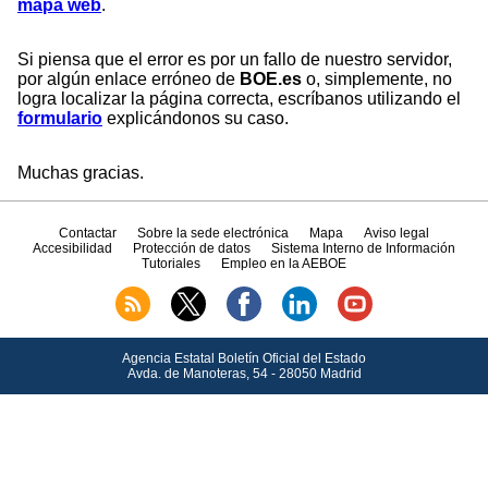
mapa web
.
Si piensa que el error es por un fallo de nuestro servidor,
por algún enlace erróneo de
BOE.es
o, simplemente, no
logra localizar la página correcta, escríbanos utilizando el
formulario
explicándonos su caso.
Muchas gracias.
Contactar
Sobre la sede electrónica
Mapa
Aviso legal
Accesibilidad
Protección de datos
Sistema Interno de Información
Tutoriales
Empleo en la AEBOE
Agencia Estatal Boletín Oficial del Estado
Avda.
de Manoteras, 54 - 28050 Madrid