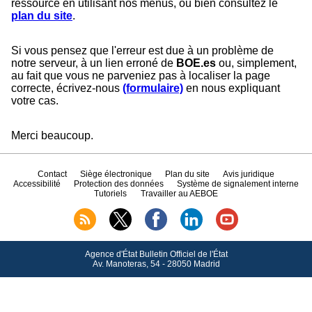
ressource en utilisant nos menus, ou bien consultez le
plan du site
.
Si vous pensez que l'erreur est due à un problème de
notre serveur, à un lien erroné de
BOE.es
ou, simplement,
au fait que vous ne parveniez pas à localiser la page
correcte, écrivez-nous
(formulaire)
en nous expliquant
votre cas.
Merci beaucoup.
Contact
Siège électronique
Plan du site
Avis juridique
Accessibilité
Protection des données
Système de signalement interne
Tutoriels
Travailler au AEBOE
Agence d'État Bulletin Officiel de l'État
Av.
Manoteras, 54 - 28050 Madrid