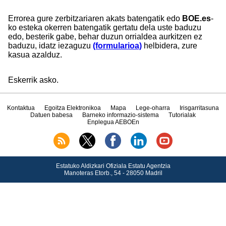
Errorea gure zerbitzariaren akats batengatik edo
BOE.es
-
ko esteka okerren batengatik gertatu dela uste baduzu
edo, besterik gabe, behar duzun orrialdea aurkitzen ez
baduzu, idatz iezaguzu
(formularioa)
helbidera, zure
kasua azalduz.
Eskerrik asko.
Kontaktua
Egoitza Elektronikoa
Mapa
Lege-oharra
Irisgarritasuna
Datuen babesa
Barneko informazio-sistema
Tutorialak
Enplegua AEBOEn
Estatuko Aldizkari Ofiziala Estatu Agentzia
Manoteras Etorb., 54 - 28050 Madril