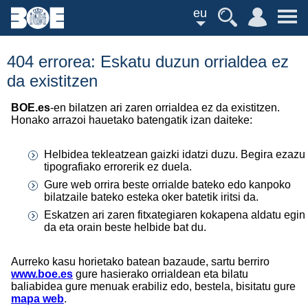
eu
404 errorea: Eskatu duzun orrialdea ez
da existitzen
BOE.es
-en bilatzen ari zaren orrialdea ez da existitzen.
Honako arrazoi hauetako batengatik izan daiteke:
Helbidea tekleatzean gaizki idatzi duzu. Begira ezazu
tipografiako errorerik ez duela.
Gure web orrira beste orrialde bateko edo kanpoko
bilatzaile bateko esteka oker batetik iritsi da.
Eskatzen ari zaren fitxategiaren kokapena aldatu egin
da eta orain beste helbide bat du.
Aurreko kasu horietako batean bazaude, sartu berriro
www.boe.es
gure hasierako orrialdean eta bilatu
baliabidea gure menuak erabiliz edo, bestela, bisitatu gure
mapa web
.