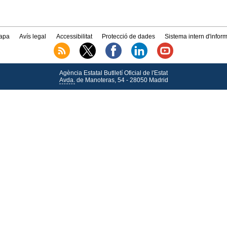
apa
Avís legal
Accessibilitat
Protecció de dades
Sistema intern d'infor
Agència Estatal Butlletí Oficial de l'Estat
Avda.
de Manoteras, 54 - 28050 Madrid