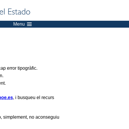
Menu
p error tipogràfic.
n.
ent.
oe.es
, i busqueu el recurs
, simplement, no aconseguiu