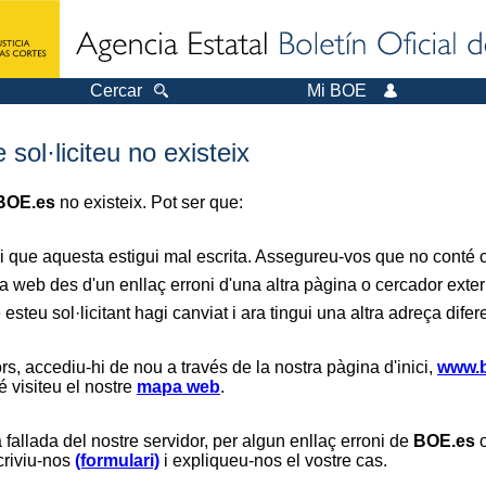
Cercar
Mi BOE
sol·liciteu no existeix
BOE.es
no existeix. Pot ser que:
i que aquesta estigui mal escrita. Assegureu-vos que no conté ca
a web des d'un enllaç erroni d'una altra pàgina o cercador exter
 esteu sol·licitant hagi canviat i ara tingui una altra adreça difer
s, accediu-hi de nou a través de la nostra pàgina d'inici,
www.b
é visiteu el nostre
mapa web
.
 fallada del nostre servidor, per algun enllaç erroni de
BOE.es
o
scriviu-nos
(formulari)
i expliqueu-nos el vostre cas.