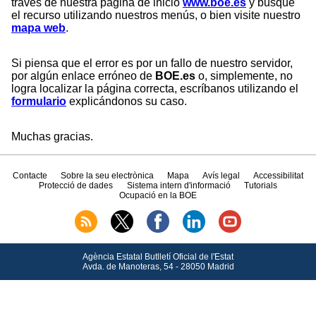
través de nuestra página de inicio
www.boe.es
y busque
el recurso utilizando nuestros menús, o bien visite nuestro
mapa web
.
Si piensa que el error es por un fallo de nuestro servidor,
por algún enlace erróneo de
BOE.es
o, simplemente, no
logra localizar la página correcta, escríbanos utilizando el
formulario
explicándonos su caso.
Muchas gracias.
Contacte
Sobre la seu electrònica
Mapa
Avís legal
Accessibilitat
Protecció de dades
Sistema intern d'informació
Tutorials
Ocupació en la BOE
Agència Estatal Butlletí Oficial de l'Estat
Avda.
de Manoteras, 54 - 28050 Madrid