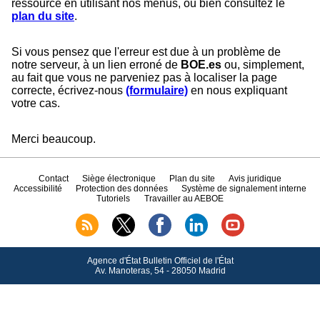
ressource en utilisant nos menus, ou bien consultez le
plan du site
.
Si vous pensez que l'erreur est due à un problème de
notre serveur, à un lien erroné de
BOE.es
ou, simplement,
au fait que vous ne parveniez pas à localiser la page
correcte, écrivez-nous
(formulaire)
en nous expliquant
votre cas.
Merci beaucoup.
Contact
Siège électronique
Plan du site
Avis juridique
Accessibilité
Protection des données
Système de signalement interne
Tutoriels
Travailler au AEBOE
Agence d'État Bulletin Officiel de l'État
Av.
Manoteras, 54 - 28050 Madrid