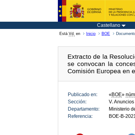
Castellano
Está
Vd.
en
Inicio
BOE
Documento
Extracto de la Resoluci
se convocan la conces
Comisión Europea en e
Publicado en:
«
BOE
»
núm
Sección:
V. Anuncios
Departamento:
Ministerio 
Referencia:
BOE-B-202