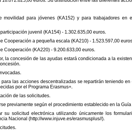
18.072.625,00 euros. Su distribución entre las diferentes accio
de movilidad para jóvenes (KA152) y para trabajadores en e
 participación juvenil (KA154) - 1.302.635,00 euros.
 de Cooperación a pequeña escala (KA210) - 1.523.597,00 euros
 de Cooperación (KA220) - 9.200.633,00 euros.
rior, la concesión de las ayudas estará condicionada a la existe
concesión.
onvocadas.
ara las acciones descentralizadas se repartirán teniendo en c
ablecidas por el Programa Erasmus+.
ación de las solicitudes.
arse previamente según el procedimiento establecido en la Guía
r su solicitud electrónica utilizando únicamente los formula
ncia Nacional (http://www.injuve.es/erasmusplus//).
citudes.