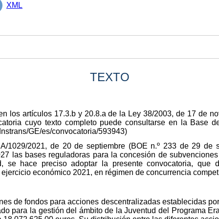
XML
TEXTO
en los artículos 17.3.b y 20.8.a de la Ley 38/2003, de 17 de 
ocatoria cuyo texto completo puede consultarse en la Base
dnstrans/GE/es/convocatoria/593943)
/1029/2021, de 20 de septiembre (BOE n.º 233 de 29 de se
027 las bases reguladoras para la concesión de subvencione
, se hace preciso adoptar la presente convocatoria, que de
 ejercicio económico 2021, en régimen de concurrencia competi
nes de fondos para acciones descentralizadas establecidas po
nado para la gestión del ámbito de la Juventud del Programa 