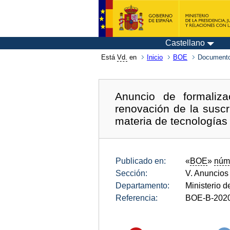
Castellano
Está
Vd.
en
Inicio
BOE
Documento
Anuncio de formaliza
renovación de la susc
materia de tecnologías
Publicado en:
«
BOE
»
núm
Sección:
V. Anuncios
Departamento:
Ministerio 
Referencia:
BOE-B-202