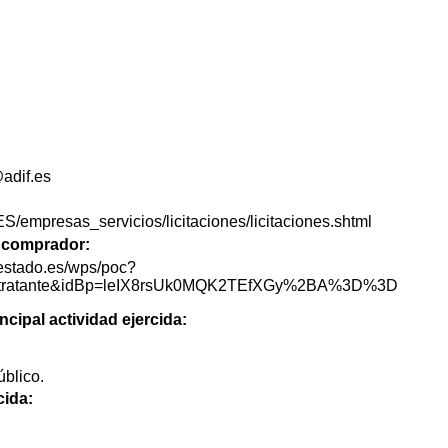
adif.es
ES/empresas_servicios/licitaciones/licitaciones.shtml
de comprador:
lestado.es/wps/poc?
lContratante&idBp=leIX8rsUk0MQK2TEfXGy%2BA%3D%3D
ncipal actividad ejercida:
blico.
cida: