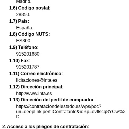
Madrid.
1.6) Código postal:
28850.
1.7) País:
España.
1.8) Código NUTS:
ES300.
1.9) Teléfono:
915201680.
1.10) Fax:
915201787.
1.11) Correo electrónico:
licitaciones@inta.es
1.12) Dirección principal:
http://www.inta.es
1.13) Dirección del perfil de comprador:
https://contrataciondelestado.es/wps/poc?
uri=deeplink:perfilContratante&idBp=ovftscq8YCw%3
D
2. Acceso a los pliegos de contratación: