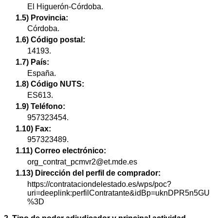
El Higuerón-Córdoba.
1.5) Provincia:
Córdoba.
1.6) Código postal:
14193.
1.7) País:
España.
1.8) Código NUTS:
ES613.
1.9) Teléfono:
957323454.
1.10) Fax:
957323489.
1.11) Correo electrónico:
org_contrat_pcmvr2@et.mde.es
1.13) Dirección del perfil de comprador:
https://contrataciondelestado.es/wps/poc?
uri=deeplink:perfilContratante&idBp=uknDPR5n5GU
%3D