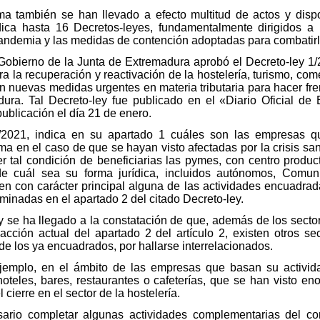
 también se han llevado a efecto multitud de actos y dispo
ídica hasta 16 Decretos-leyes, fundamentalmente dirigidos a 
andemia y las medidas de contención adoptadas para combatirl
Gobierno de la Junta de Extremadura aprobó el Decreto-ley 1/
la recuperación y reactivación de la hostelería, turismo, com
cen nuevas medidas urgentes en materia tributaria para hacer fr
a. Tal Decreto-ley fue publicado en el «Diario Oficial de 
publicación el día 21 de enero.
 1/2021, indica en su apartado 1 cuáles son las empresas q
a en el caso de que se hayan visto afectadas por la crisis sa
r tal condición de beneficiarias las pymes, con centro prod
e cuál sea su forma jurídica, incluidos autónomos, Comun
len con carácter principal alguna de las actividades encuadra
inadas en el apartado 2 del citado Decreto-ley.
y se ha llegado a la constatación de que, además de los sect
acción actual del apartado 2 del artículo 2, existen otros s
 de los ya encuadrados, por hallarse interrelacionados.
 ejemplo, en el ámbito de las empresas que basan su activi
hoteles, bares, restaurantes o cafeterías, que se han visto e
 cierre en el sector de la hostelería.
sario completar algunas actividades complementarias del co