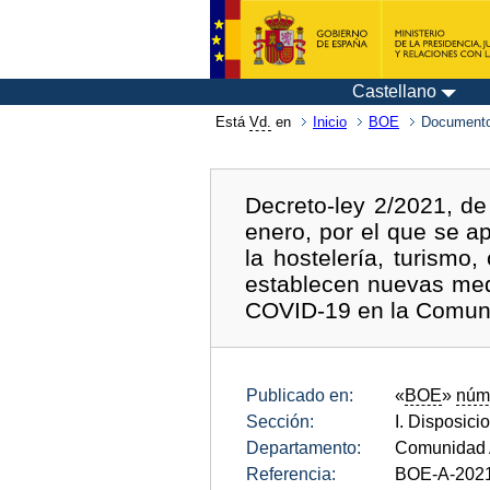
Castellano
Está
Vd.
en
Inicio
BOE
Documento
Decreto-ley 2/2021, de
enero, por el que se a
la hostelería, turismo
establecen nuevas medi
COVID-19 en la Comun
Publicado en:
«
BOE
»
núm
Sección:
I. Disposici
Departamento:
Comunidad 
Referencia:
BOE-A-202