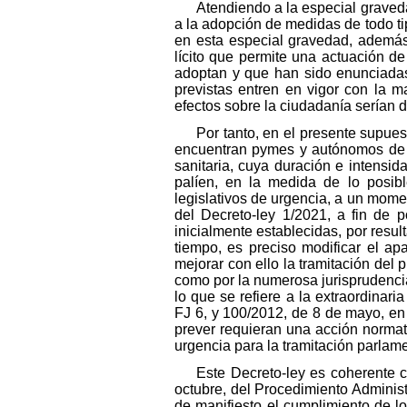
Atendiendo a la especial graveda
a la adopción de medidas de todo ti
en esta especial gravedad, además,
lícito que permite una actuación de
adoptan y que han sido enunciadas 
previstas entren en vigor con la m
efectos sobre la ciudadanía serían 
Por tanto, en el presente supuest
encuentran pymes y autónomos de lo
sanitaria, cuya duración e intensi
palíen, en la medida de lo posibl
legislativos de urgencia, a un momen
del Decreto-ley 1/2021, a fin de 
inicialmente establecidas, por resu
tiempo, es preciso modificar el apar
mejorar con ello la tramitación del 
como por la numerosa jurisprudencia
lo que se refiere a la extraordina
FJ 6, y 100/2012, de 8 de mayo, en 
prever requieran una acción normat
urgencia para la tramitación parlame
Este Decreto-ley es coherente c
octubre, del Procedimiento Adminis
de manifiesto el cumplimiento de los