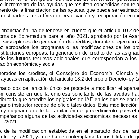
le incremento de las ayudas que resulten concedidas con relaci
mento de la financiación de las ayudas, que puede ser estimad
s destinados a esta línea de reactivación y recuperación eco
 financiación, ha de tenerse en cuenta que el artículo 10.2 
ma de Extremadura para el año 2021, aprobado por la Asam
 susceptibles de generación de créditos, durante el ejercicio 
z aprobados los programas o las modificaciones de los pr
nstituciones europeas, la generación
de crédito
de las asignac
de los futuros recursos adicionales que correspondan a los 
peración económica y social.
rados los créditos, el Consejero de Economía, Ciencia y 
 ayudas en aplicación del artículo 18.2 del propio Decreto-ley 
rtado dos del artículo único se procede a modificar el apart
ón consiste en que la empresa solicitante de las ayudas habr
Tributaria que acredite los epígrafes de IAE en los que se encu
o instructor recabe de oficio tales datos. Esta modificación pe
io y mejorar con ello la tramitación del procedimiento, pues el
esempeñando alguna de las actividades económicas necesarias p
 1/2021.
 de la modificación establecida en el apartado dos del art
reto-ley 1/2021, ya que ha de contemplarse la posibilidad de q