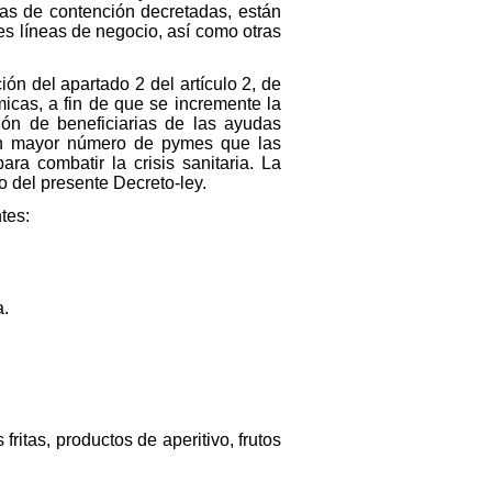
idas de contención decretadas, están
es líneas de negocio, así como otras
ión del apartado 2 del artículo 2, de
cas, a fin de que se incremente la
ión de beneficiarias de las ayudas
 un mayor número de pymes que las
ra combatir la crisis sanitaria. La
co del presente Decreto-ley.
tes:
a.
ritas, productos de aperitivo, frutos