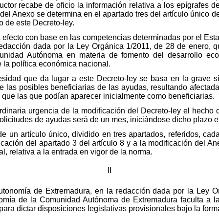
ctor recabe de oficio la información relativa a los epígrafes 
del Anexo se determina en el apartado tres del artículo único d
o de este Decreto-ley.
a efecto con base en las competencias determinadas por el Es
acción dada por la Ley Orgánica 1/2011, de 28 de enero, que
unidad Autónoma en materia de fomento del desarrollo ec
 la política económica nacional.
cesidad que da lugar a este Decreto-ley se basa en la grave 
e las posibles beneficiarias de las ayudas, resultando afectad
que las que podían aparecer inicialmente como beneficiarias.
ordinaria urgencia de la modificación del Decreto-ley el hecho 
solicitudes de ayudas será de un mes, iniciándose dicho plazo e
e un artículo único, dividido en tres apartados, referidos, cad
ficación del apartado 3 del artículo 8 y a la modificación del 
al, relativa a la entrada en vigor de la norma.
II
 Autonomía de Extremadura, en la redacción dada por la Ley O
onomía de la Comunidad Autónoma de Extremadura faculta a l
para dictar disposiciones legislativas provisionales bajo la form