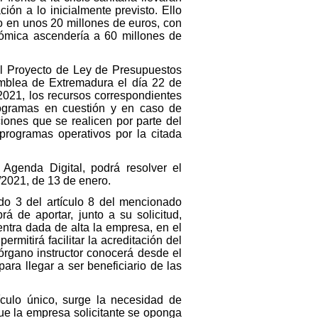
ón a lo inicialmente previsto. Ello
o en unos 20 millones de euros, con
nómica ascendería a 60 millones de
del Proyecto de Ley de Presupuestos
blea de Extremadura el día 22 de
2021, los recursos correspondientes
ogramas en cuestión y e
n caso
de
iones que se realicen por parte del
programas operativos por la citada
Agenda Digital, podrá resolver el
1/2021, de 13 de enero.
ado 3 del artículo 8 del mencionado
á de aportar, junto a su solicitud,
entra dada de alta la empresa, en el
rmitirá facilitar la acreditación del
 órgano instructor conocerá desde el
ara llegar a ser beneficiario de las
ículo único, surge la necesidad de
ue la empresa solicitante se oponga