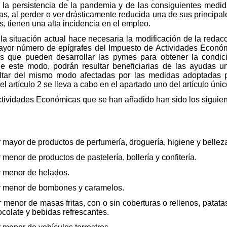
por la persistencia de la pandemia y de las consiguientes med
, al perder o ver drásticamente reducida una de sus principal
, tienen una alta incidencia en el empleo.
la situación actual hace necesaria la modificación de la redacc
yor número de epígrafes del Impuesto de Actividades Económi
s que pueden desarrollar las pymes para obtener la condic
De este modo, podrán resultar beneficiarias de las ayudas
ultar del mismo modo afectadas por las medidas adoptadas pa
l artículo 2 se lleva a cabo en el apartado uno del artículo úni
ctividades Económicas que se han añadido han sido los siguien
mayor de productos de perfumería, droguería, higiene y bellez
enor de productos de pastelería, bollería y confitería.
 menor de helados.
r menor de bombones y caramelos.
enor de masas fritas, con o sin coberturas o rellenos, patatas f
colate y bebidas refrescantes.