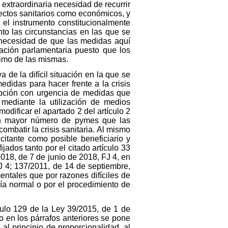
extraordinaria necesidad de recurrir
pectos sanitarios como económicos, y
 el instrumento constitucionalmente
nto las circunstancias en las que se
e necesidad de que las medidas aquí
tación parlamentaria puesto que los
timo de las mismas.
a de la difícil situación en la que se
didas para hacer frente a la crisis
dopción con urgencia de medidas que
 mediante la utilización de medios
odificar el apartado 2 del artículo 2
s un mayor número de pymes que las
mbatir la crisis sanitaria. Al mismo
licitante como posible beneficiario y
jados tanto por el citado artículo 33
018, de 7 de junio de 2018, FJ 4, en
J 4; 137/2011, de 14 de septiembre,
entales que por razones difíciles de
ía normal o por el procedimiento de
culo 129 de la Ley 39/2015, de 1 de
 en los párrafos anteriores se pone
al principio de proporcionalidad, al