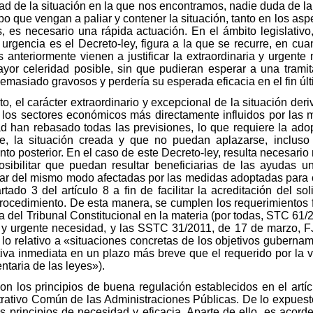
d de la situación en la que nos encontramos, nadie duda de la 
po que vengan a paliar y contener la situación, tanto en los as
 es necesario una rápida actuación. En el ámbito legislativo,
 urgencia es el Decreto-ley, figura a la que se recurre, en cua
anteriormente vienen a justificar la extraordinaria y urgent
ayor celeridad posible, sin que pudieran esperar a una trami
demasiado gravosos y perdería su esperada eficacia en el fin úl
o, el carácter extraordinario y excepcional de la situación deriv
s sectores económicos más directamente influidos por las me
dad han rebasado todas las previsiones, lo que requiere la a
e, la situación creada y que no puedan aplazarse, incluso
to posterior. En el caso de este Decreto-ley, resulta necesario m
posibilitar que puedan resultar beneficiarias de las ayuda
ltar del mismo modo afectadas por las medidas adoptadas para co
tado 3 del artículo 8 a fin de facilitar la acreditación del so
procedimiento. De esta manera, se cumplen los requerimientos fi
 del Tribunal Constitucional en la materia (por todas, STC 61/2
ria y urgente necesidad, y las SSTC 31/2011, de 17 de marzo, F
lo relativo a «situaciones concretas de los objetivos gubernam
iva inmediata en un plazo más breve que el requerido por la v
ntaria de las leyes»).
on los principios de buena regulación establecidos en el artí
trativo Común de las Administraciones Públicas. De lo expuesto
 principios de necesidad y eficacia. Aparte de ello, es acorde 