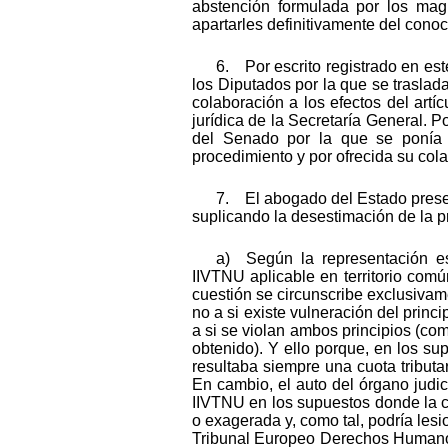
abstención formulada por los mag
apartarles definitivamente del cono
6. Por escrito registrado en es
los Diputados por la que se traslad
colaboración a los efectos del artí
jurídica de la Secretaría General. P
del Senado por la que se ponía 
procedimiento y por ofrecida su cola
7. El abogado del Estado present
suplicando la desestimación de la p
a) Según la representación est
IIVTNU aplicable en territorio com
cuestión se circunscribe exclusivame
no a si existe vulneración del prin
a si se violan ambos principios (co
obtenido). Y ello porque, en los s
resultaba siempre una cuota tributa
En cambio, el auto del órgano judi
IIVTNU en los supuestos donde la cuo
o exagerada y, como tal, podría lesi
Tribunal Europeo Derechos Humanos