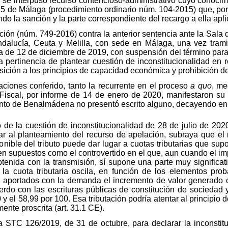
n se interpuso recurso contencioso-administrativo cuyo conoci
 5 de Málaga (procedimiento ordinario núm. 104-2015) que, po
do la sanción y la parte correspondiente del recargo a ella apl
ón (núm. 749-2016) contra la anterior sentencia ante la Sala 
ndalucía, Ceuta y Melilla, con sede en Málaga, una vez tram
 de 12 de diciembre de 2019, con suspensión del término para d
la pertinencia de plantear cuestión de inconstitucionalidad en r
ción a los principios de capacidad económica y prohibición de 
ciones conferido, tanto la recurrente en el proceso
a quo
, me
Fiscal, por informe de 14 de enero de 2020, manifestaron su
ento de Benalmádena no presentó escrito alguno, decayendo en e
de la cuestión de inconstitucionalidad de 28 de julio de 2020
ar al planteamiento del recurso de apelación, subraya que e
onible del tributo puede dar lugar a cuotas tributarias que su
 supuestos como el controvertido en el que, aun cuando el impor
btenida con la transmisión, sí supone una parte muy significat
o la cuota tributaria oscila, en función de los elementos pr
s aportados con la demanda el incremento de valor generado 
erdo con las escrituras públicas de constitución de sociedad
 y el 58,99 por 100. Esa tributación podría atentar al principio
ente proscrita (art. 31.1 CE).
la STC 126/2019, de 31 de octubre, para declarar la inconstit