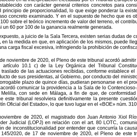
tablecido con carácter general criterios concretos para con
l principio de proporcionalidad, lo que exige ponderar la exist
caso concreto examinado. Y en el supuesto de hecho que es obj
0 sobre el teórico incremento de valor del terreno, el contribu
si un 60 por 100 de la ganancia realmente generada.
expuesto, a juicio de la Sala Tercera, existen serias dudas de c
, en la medida en que, en aplicación de los mismos, puede lleg
na carga fiscal excesiva, infringiendo la prohibición de confisca
 noviembre de 2020, el Pleno de este tribunal acordó admitir a
 artículo 10.1 c) de la Ley Orgánica del Tribunal Constitu
 traslado de las actuaciones recibidas, conforme establece el
cto de sus presidentas, al Gobierno, por conducto del ministro d
rorrogable plazo de quince días, pudieran personarse en el pr
acordó comunicar la providencia a la Sala de lo Contencioso-A
 Melilla, con sede en Málaga, a fin de que, de conformidad
este tribunal resolviera definitivamente la presente cuestión
etín Oficial del Estado», lo que tuvo lugar en el «BOE» núm. 31
oviembre de 2020, el magistrado don Juan Antonio Xiol Ríos
oder Judicial (LOPJ) en relación con el art. 80 LOTC, comuni
n de inconstitucionalidad por entender que concurría la causa
 145/2020, de 17 de noviembre de 2020, el Pleno de este tri