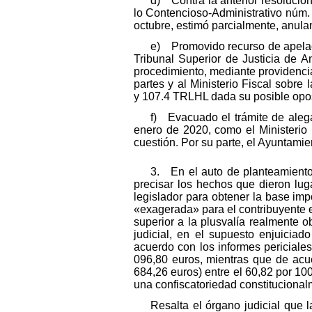
d) Contra la anterior resolució
lo Contencioso-Administrativo núm.
octubre, estimó parcialmente, anulan
e) Promovido recurso de apelaci
Tribunal Superior de Justicia de A
procedimiento, mediante providencia
partes y al Ministerio Fiscal sobre 
y 107.4 TRLHL dada su posible oposi
f) Evacuado el trámite de alega
enero de 2020, como el Ministerio 
cuestión. Por su parte, el Ayuntami
3. En el auto de planteamiento 
precisar los hechos que dieron lug
legislador para obtener la base imp
«exagerada» para el contribuyente en
superior a la plusvalía realmente o
judicial, en el supuesto enjuiciad
acuerdo con los informes periciale
096,80 euros, mientras que de acu
684,26 euros) entre el 60,82 por 100
una confiscatoriedad constitucionalm
Resalta el órgano judicial que 