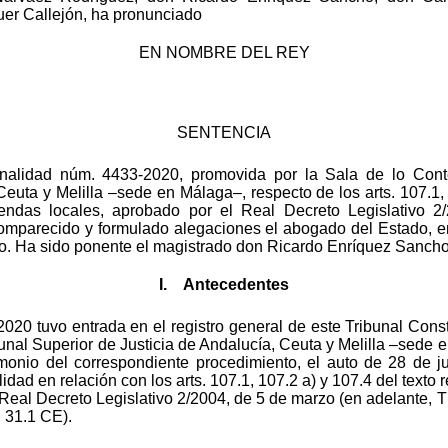
er Callejón, ha pronunciado
EN NOMBRE DEL REY
SENTENCIA
onalidad núm. 4433-2020, promovida por la Sala de lo Conte
Ceuta y Melilla –sede en Málaga–, respecto de los arts. 107.1, 
endas locales, aprobado por el Real Decreto Legislativo 2
comparecido y formulado alegaciones el abogado del Estado, e
ado. Ha sido ponente el magistrado don Ricardo Enríquez Sancho
I. Antecedentes
20 tuvo entrada en el registro general de este Tribunal Consti
unal Superior de Justicia de Andalucía, Ceuta y Melilla –sede
imonio del correspondiente procedimiento, el auto de 28 de j
idad en relación con los arts. 107.1, 107.2 a) y 107.4 del texto
Real Decreto Legislativo 2/2004, de 5 de marzo (en adelante, 
. 31.1 CE).