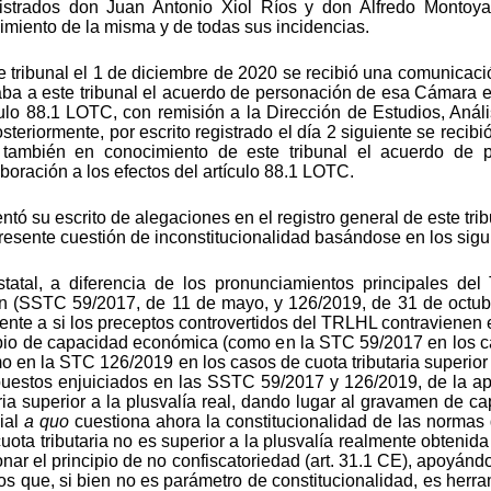
istrados don Juan Antonio Xiol Ríos y don Alfredo Montoya
cimiento de la misma y de todas sus incidencias.
te tribunal el 1 de diciembre de 2020 se recibió una comunicac
aba a este tribunal el acuerdo de personación de esa Cámara e
culo 88.1 LOTC, con remisión a la Dirección de Estudios, Análi
osteriormente, por escrito registrado el día 2 siguiente se recib
también en conocimiento de este tribunal el acuerdo de
boración a los efectos del artículo 88.1 LOTC.
ó su escrito de alegaciones en el registro general de este trib
resente cuestión de inconstitucionalidad basándose en los sig
atal, a diferencia de los pronunciamientos principales del T
ún (SSTC 59/2017, de 11 de mayo, y 126/2019, de 31 de octubr
nte a si los preceptos controvertidos del TRLHL contravienen el
cipio de capacidad económica (como en la STC 59/2017 en los ca
mo en la STC 126/2019 en los casos de cuota tributaria superior
upuestos enjuiciados en las SSTC 59/2017 y 126/2019, de la 
ria superior a la plusvalía real, dando lugar al gravamen de 
cial
a quo
cuestiona ahora la constitucionalidad de las normas 
ta tributaria no es superior a la plusvalía realmente obtenida p
onar el principio de no confiscatoriedad (art. 31.1 CE), apoyándo
 que, si bien no es parámetro de constitucionalidad, es herr