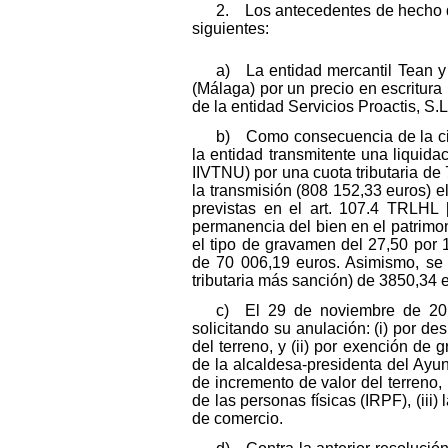
2. Los antecedentes de hecho de
siguientes:
a) La entidad mercantil Tean y 
(Málaga) por un precio en escritura
de la entidad Servicios Proactis, S.
b) Como consecuencia de la cit
la entidad transmitente una liquida
IIVTNU) por una cuota tributaria de
la transmisión (808 152,33 euros) e
previstas en el art. 107.4 TRLHL
permanencia del bien en el patrimon
el tipo de gravamen del 27,50 por 1
de 70 006,19 euros. Asimismo, se 
tributaria más sanción) de 3850,34 e
c) El 29 de noviembre de 2013 
solicitando su anulación: (i) por des
del terreno, y (ii) por exención de
de la alcaldesa-presidenta del Ayu
de incremento de valor del terreno, 
de las personas físicas (IRPF), (iii)
de comercio.