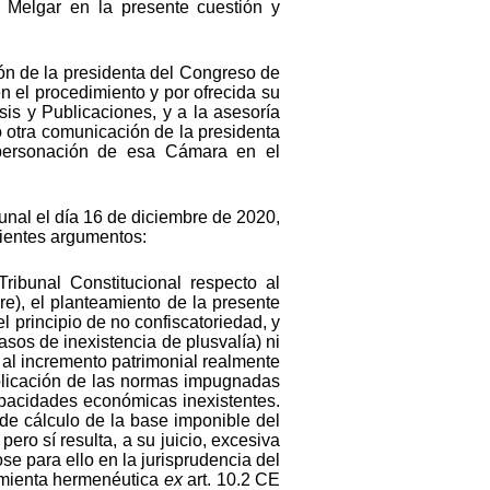
 Melgar en la presente cuestión y
ión de la presidenta del Congreso de
n el procedimiento y por ofrecida su
sis y Publicaciones, y a la asesoría
ió otra comunicación de la presidenta
 personación de esa Cámara en el
unal el día 16 de diciembre de 2020,
uientes argumentos:
ribunal Constitucional respecto al
e), el planteamiento de la presente
 principio de no confiscatoriedad, y
sos de inexistencia de plusvalía) ni
 al incremento patrimonial realmente
aplicación de las normas impugnadas
capacidades económicas inexistentes.
de cálculo de la base imponible del
ero sí resulta, a su juicio, excesiva
se para ello en la jurisprudencia del
amienta hermenéutica
ex
art. 10.2 CE