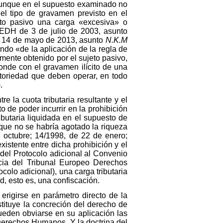
, aunque en el supuesto examinado no
del tipo de gravamen previsto en el
eto pasivo una carga «excesiva» o
TEDH de 3 de julio de 2003, asunto
e 14 de mayo de 2013, asunto
N.K.M
ndo «de la aplicación de la regla de
amente obtenido por el sujeto pasivo,
ponde con el gravamen ilícito de una
atoriedad que deben operar, en todo
.
re la cuota tributaria resultante y el
 de poder incurrir en la prohibición
ibutaria liquidada en el supuesto de
que no se habría agotado la riqueza
e octubre; 14/1998, de 22 de enero;
istente entre dicha prohibición y el
o del Protocolo adicional al Convenio
cia del Tribunal Europeo Derechos
colo adicional), una carga tributaria
, esto es, una confiscación.
 erigirse en parámetro directo de la
stituye la concreción del derecho de
ueden obviarse en su aplicación las
 Derechos Humanos. Y la doctrina del