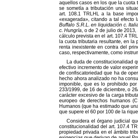
aquellos casos en los que la cuota 
se sometía a tributación una situa
art. 108.1 TRLHL a la base impo
«exagerada», citando a tal efecto
Buffalo S.R.L. en liquidación c. Itali
c. Hungría
, o de 2 de julio de 2013
cálculo prevista en el art. 107.4 TR
la cuota tributaria resultante, en 
renta inexistente en contra del pr
caso, respectivamente, como instrum
La duda de constitucionalidad que
efectivo incremento de valor experi
de confiscatoriedad que ha de opera
hecho ahora analizado no ha consum
imponible, que es lo prohibido por
233/1999, de 16 de diciembre, o 26/
carácter excesivo de la carga tribut
europeo de derechos humanos (CED
Humanos (que ha estimado que una car
que supere el 60 por 100 de la riqu
Considera el órgano judicial qu
constitucionalidad del art. 107.4 T
propiedad privada en el ámbito tri
exigencias que derivan de aquel Pro