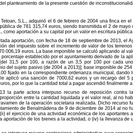
l planteamiento de la presente cuestión de inconstitucionalid
Tetoan, S.L., adquirió el 6 de febrero de 2004 una finca en 
 pública de 781 315,74 euros, siendo transmitida el 2 de mayo 
L., como aportación a su capital por un valor en escritura públic
ada aportación, con fecha de 18 de septiembre de 2013, el 
ción del impuesto sobre el incremento de valor de los terreno
 70 006,19 euros. La base imponible se calculó aplicando al val
l porcentaje establecido por el ayuntamiento derivado de la ap
 [del 31,5 por 100, a razón de un 3,5 por 100 por cada u
io del sujeto pasivo (de 2004 a 2013)]; base imponible de 254
00 fijado en la correspondiente ordenanza municipal, dando lug
le aplicó una sanción de 7000,62 euros y un recargo del 5
uros, por lo que la cantidad total a pagar ascendió finalmente 
la parte actora interpuso recurso de reposición contra la r
proporción entre la cantidad liquidada y el valor real, al no ha
 gravamen de la operación societaria realizada. Dicho recurso
ntamiento de Benalmádena de 9 de diciembre de 2014 al no habe
(ii) el ejercicio de una actividad económica de los aportantes 
 la aportación de los bienes a la actividad, o (iv) la llevanza 