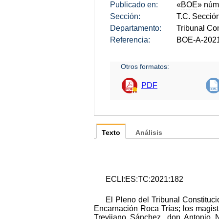
Publicado en:
«
BOE
»
núm
Sección:
T.C. Sección
Departamento:
Tribunal Con
Referencia:
BOE-A-202
Otros formatos:
PDF
Texto
Análisis
ECLI:ES:TC:2021:182
El Pleno del Tribunal Constituc
Encarnación Roca Trías; los magis
Trevijano Sánchez, don Antonio