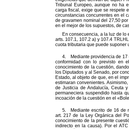
Tribunal Europeo, aunque no ha es
carga fiscal, exige que se respete e
circunstancias concurrentes en el 
de gravamen nominal del 27,50 por 10
en el mejor de los supuestos, de ca
En consecuencia, a la luz de lo 
arts. 107.1, 107.2 a) y 107.4 TRLHL
cuota tributaria que puede suponer u
4. Mediante providencia de 17 de
conformidad con lo previsto en el
conocimiento de la cuestión, dando
los Diputados y al Senado, por condu
Estado, al objeto de que, en el imp
estimaran convenientes. Asimismo, 
de Justicia de Andalucía, Ceuta y
permaneciera suspendido hasta que 
incoación de la cuestión en el «Bol
5. Mediante escrito de 16 de n
art. 217 de la Ley Orgánica del P
conocimiento de la presente cuestió
indirecto en la causa). Por el ATC