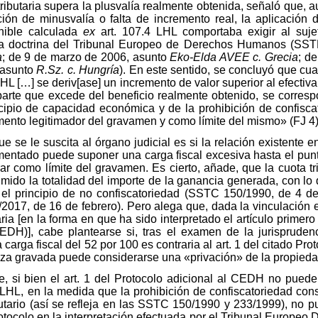
tributaria supera la plusvalía realmente obtenida, señaló que
ción de minusvalía o falta de incremento real, la aplicación 
nible calculada
ex
art. 107.4 LHL comportaba exigir al suj
 la doctrina del Tribunal Europeo de Derechos Humanos (SS
a
; de 9 de marzo de 2006, asunto
Eko-Elda AVEE c. Grecia
; d
, asunto
R.Sz. c. Hungría
). En este sentido, se concluyó que cua
LHL […] se deriv[ase] un incremento de valor superior al efectiv
la parte que excede del beneficio realmente obtenido, se corres
incipio de capacidad económica y de la prohibición de confisc
ento legitimador del gravamen y como límite del mismo» (FJ 4)
 se le suscita al órgano judicial es si la relación existente ent
mentado puede suponer una carga fiscal excesiva hasta el punto
r como límite del gravamen. Es cierto, añade, que la cuota tr
ido la totalidad del importe de la ganancia generada, con lo 
 el principio de no confiscatoriedad (SSTC 150/1990, de 4 d
2017, de 16 de febrero). Pero alega que, dada la vinculación ex
aria [en la forma en que ha sido interpretado el artículo primer
H)], cabe plantearse si, tras el examen de la jurispruden
ga fiscal del 52 por 100 es contraria al art. 1 del citado Proto
eza gravada puede considerarse una «privación» de la propiedad
e, si bien el art. 1 del Protocolo adicional al CEDH no puede
RLHL, en la medida que la prohibición de confiscatoriedad con
butario (así se refleja en las SSTC 150/1990 y 233/1999), no p
tocolo en la interpretación efectuada por el Tribunal Europeo