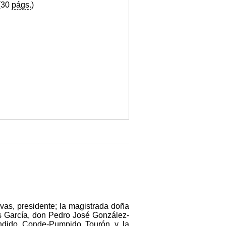
(30
págs.
)
vas, presidente; la magistrada doña
s García, don Pedro José González-
ndido Conde-Pumpido Tourón y la