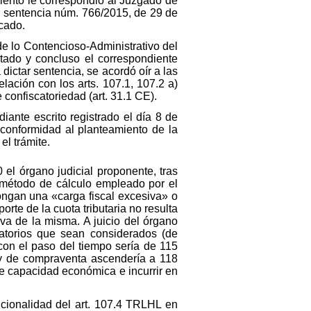
miento le correspondió al Juzgado de
r sentencia núm. 766/2015, de 29 de
icado.
de lo Contencioso-Administrativo del
itado y concluso el correspondiente
ictar sentencia, se acordó oír a las
elación con los arts. 107.1, 107.2 a)
confiscatoriedad (art. 31.1 CE).
diante escrito registrado el día 8 de
 conformidad al planteamiento de la
l trámite.
 el órgano judicial proponente, tras
l método de cálculo empleado por el
pongan una «carga fiscal excesiva» o
te de la cuota tributaria no resulta
iva de la misma. A juicio del órgano
obatorios que sean considerados (de
con el paso del tiempo sería de 115
 y de compraventa ascendería a 118
 de capacidad económica e incurrir en
ucionalidad del art. 107.4 TRLHL en