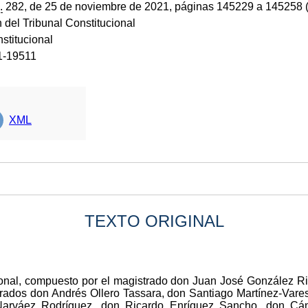
.
282, de 25 de noviembre de 2021, páginas 145229 a 145258 
 del Tribunal Constitucional
stitucional
1-19511
XML
TEXTO ORIGINAL
ional, compuesto por el magistrado don Juan José González Ri
trados don Andrés Ollero Tassara, don Santiago Martínez-Vare
 Narváez Rodríguez, don Ricardo Enríquez Sancho, don Cá