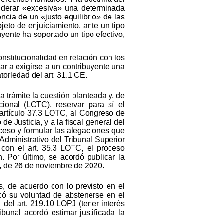
siderar «excesiva» una determinada
encia de un «justo equilibrio» de las
eto de enjuiciamiento, ante un tipo
yente ha soportado un tipo efectivo,
onstitucionalidad en relación con los
ar a exigirse a un contribuyente una
toriedad del art. 31.1 CE.
 trámite la cuestión planteada y, de
cional (LOTC), reservar para sí el
 artículo 37.3 LOTC, al Congreso de
e Justicia, y a la fiscal general del
oceso y formular las alegaciones que
dministrativo del Tribunal Superior
 con el art. 35.3 LOTC, el proceso
. Por último, se acordó publicar la
0, de 26 de noviembre de 2020.
, de acuerdo con lo previsto en el
có su voluntad de abstenerse en el
 del art. 219.10 LOPJ (tener interés
bunal acordó estimar justificada la