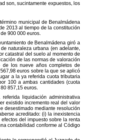
ad son, sucintamente expuestos, los
el término municipal de Benalmádena
de 2013 al tiempo de la constitución
a de 900 000 euros.
Ayuntamiento de Benalmádena giró a
s de naturaleza urbana (en adelante,
or catastral del suelo al momento de
licación de las normas de valoración
no de los nueve años completos de
 567,98 euros sobre la que se aplicó
ar a la ya referida cuota tributaria
 por 100 a ambas cantidades (cuota
a 80 857,15 euros.
eferida liquidación administrativa
ber existido incremento real del valor
 fue desestimado mediante resolución
rse acreditado: (i) la inexistencia
a efectos del impuesto sobre la renta
de una contabilidad conforme al Código