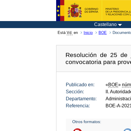
Castellano
Está
Vd.
en
Inicio
BOE
Documento
Resolución de 25 de j
convocatoria para prov
Publicado en:
«
BOE
»
núm
Sección:
II. Autorida
Departamento:
Administrac
Referencia:
BOE-A-202
Otros formatos: