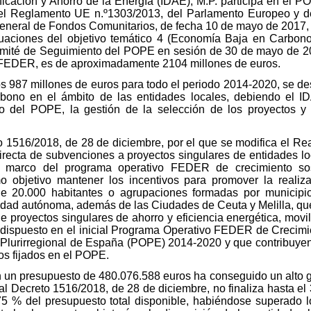
ificación y Ahorro de la Energía (IDAE), M.P. participa en el
6 del Reglamento UE n.º1303/2013, del Parlamento Europeo y d
 General de Fondos Comunitarios, de fecha 10 de mayo de 2017,
uaciones del objetivo temático 4 (Economía Baja en Carbono
mité de Seguimiento del POPE en sesión de 30 de mayo de 201
al FEDER, es de aproximadamente 2104 millones de euros.
s 987 millones de euros para todo el periodo 2014-2020, se de
ono en el ámbito de las entidades locales, debiendo el IDA
o del POPE, la gestión de la selección de los proyectos y
o 1516/2018, de 28 de diciembre, por el que se modifica el Re
directa de subvenciones a proyectos singulares de entidades l
 marco del programa operativo FEDER de crecimiento sos
o objetivo mantener los incentivos para promover la realiz
e 20.000 habitantes o agrupaciones formadas por municipi
dad autónoma, además de las Ciudades de Ceuta y Melilla, que
 proyectos singulares de ahorro y eficiencia energética, movi
o dispuesto en el inicial Programa Operativo FEDER de Crecim
lurirregional de España (POPE) 2014-2020 y que contribuyen t
os fijados en el POPE.
 un presupuesto de 480.076.588 euros ha conseguido un alto gr
al Decreto 1516/2018, de 28 de diciembre, no finaliza hasta el
75 % del presupuesto total disponible, habiéndose superado l