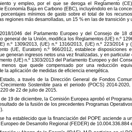
imiento y empleo, por el que se deroga el Reglamento (CE)
de Economía Baja en Carbono (EBC), incluyéndolo en la concent
 porcentajes mínimos de gasto sobre el total de los recurs
 regiones más desarrolladas, un 15 % en las de transición y
2018/1046 del Parlamento Europeo y del Consejo de 18 d
to general de la Unión, modifica los Reglamentos (UE) n.º 129
E) n.º 1309/2013, (UE) n.º 1316/2013, (UE) n.º 223/2014 y (
to (UE, Euratom) n.º 966/2012, establece disposiciones e
e generan ingresos netos una vez finalizadas, y en particular 
amento (UE) n.º 1303/2013 del Parlamento Europeo y del Conse
a menos que quede compensado por una reducción equiv
de la aplicación de medidas de eficiencia energética.
 Estado, a través de la Dirección General de Fondos Comuni
 Crecimiento Sostenible para el periodo (POCS) 2014-2020,
220 de 22 de julio de 2015.
de 19 de diciembre, la Comisión Europea aprobó el Programa
ultado de la fusión de los precedentes Programas Operativo
).
, se ha establecido que la financiación del POPE asciende a u
 Europeo de Desarrollo Regional (FEDER) de 10.004.336.884 