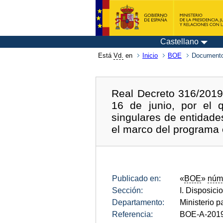
Castellano
Está
Vd.
en
Inicio
BOE
Documento
Real Decreto 316/2019,
16 de junio, por el 
singulares de entidad
el marco del programa
Publicado en:
«
BOE
»
núm
Sección:
I. Disposici
Departamento:
Ministerio p
Referencia:
BOE-A-201