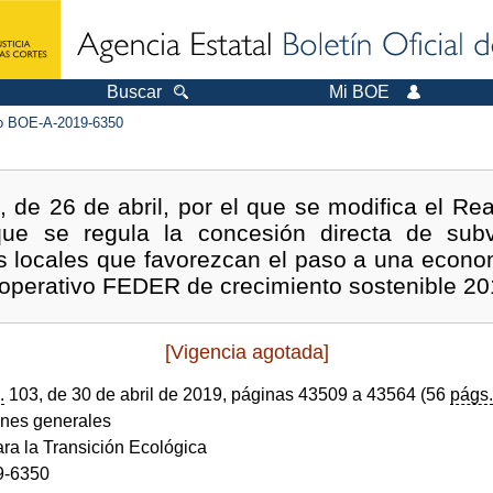
Buscar
Mi BOE
 BOE-A-2019-6350
 de 26 de abril, por el que se modifica el Re
que se regula la concesión directa de sub
es locales que favorezcan el paso a una econo
 operativo FEDER de crecimiento sostenible 2
[Vigencia agotada]
.
103, de 30 de abril de 2019, páginas 43509 a 43564 (56
págs.
ones generales
ara la Transición Ecológica
9-6350