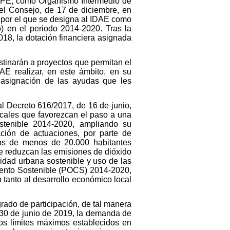
 POPE, como Organismo Intermedio de
el Consejo, de 17 de diciembre, en
 por el que se designa al IDAE como
) en el periodo 2014-2020. Tras la
8, la dotación financiera asignada
stinarán a proyectos que permitan el
E realizar, en este ámbito, en su
 asignación de las ayudas que les
al Decreto 616/2017, de 16 de junio,
ocales que favorezcan el paso a una
tenible 2014-2020, ampliando su
ación de actuaciones, por parte de
os de menos de 20.000 habitantes
 reduzcan las emisiones de dióxido
lidad urbana sostenible y uso de las
iento Sostenible (POCS) 2014-2020,
anto al desarrollo económico local
ado de participación, de tal manera
 30 de junio de 2019, la demanda de
os límites máximos establecidos en