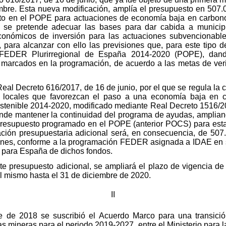
bre. Esta nueva modificación, amplía el presupuesto en 507.
sto en el POPE para actuaciones de economía baja en carbono
, se pretende adecuar las bases para dar cabida a munici
económicos de inversión para las actuaciones subvencionable
 para alcanzar con ello las previsiones que, para este tipo 
FEDER Plurirregional de España 2014-2020 (POPE), dando
 marcados en la programación, de acuerdo a las metas de verifi
Real Decreto 616/2017, de 16 de junio, por el que se regula la
s locales que favorezcan el paso a una economía baja en 
stenible 2014-2020, modificado mediante Real Decreto 1516/20
ende mantener la continuidad del programa de ayudas, ampliand
 presupuesto programado en el POPE (anterior POCS) para esta
ación presupuestaria adicional será, en consecuencia, de 507.
giones, conforme a la programación FEDER asignada a IDAE en
n para España de dichos fondos.
este presupuesto adicional, se ampliará el plazo de vigencia d
el mismo hasta el 31 de diciembre de 2020.
II
re de 2018 se suscribió el Acuerdo Marco para una transició
s mineras para el periodo 2019-2027, entre el Ministerio para l