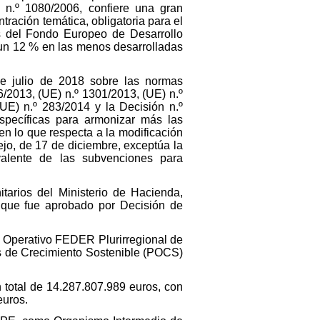
 n.º 1080/2006, confiere una gran
ración temática, obligatoria para el
os del Fondo Europeo de Desarrollo
 un 12 % en las menos desarrolladas
e julio de 2018 sobre las normas
6/2013, (UE) n.º 1301/2013, (UE) n.º
UE) n.º 283/2014 y la Decisión n.º
specíficas para armonizar más las
en lo que respecta a la modificación
jo, de 17 de diciembre, exceptúa la
alente de las subvenciones para
tarios del Ministerio de Hacienda,
 que fue aprobado por Decisión de
 Operativo FEDER Plurirregional de
s de Crecimiento Sostenible (POCS)
n total de 14.287.807.989 euros, con
euros.