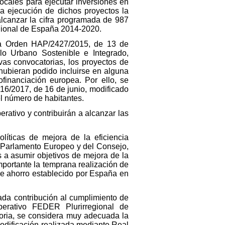
ocales para ejecutar inversiones en
a ejecución de dichos proyectos la
alcanzar la cifra programada de 987
egional de España 2014-2020.
 la Orden HAP/2427/2015, de 13 de
lo Urbano Sostenible e Integrado,
as convocatorias, los proyectos de
ubieran podido incluirse en alguna
financiación europea. Por ello, se
16/2017, de 16 de junio, modificado
el número de habitantes.
rativo y contribuirán a alcanzar las
íticas de mejora de la eficiencia
l Parlamento Europeo y del Consejo,
s a asumir objetivos de mejora de la
mportante la temprana realización de
de ahorro establecido por España en
ada contribución al cumplimiento de
erativo FEDER Plurirregional de
oria, se considera muy adecuada la
odificación realizada mediante Real