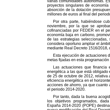
varias comunidades autónomas. Este
proyectos singulares de economía 
absorción de la dotación presupues
millones de euros al final del peri
Por otra parte, habiéndose cu
noviembre, por la que se aprobar
cofinanciadas por FEDER en el per
economía baja en carbono, promovi
de las estrategias seleccionadas,
considera oportuno ampliar el ámbi
mediante Real Decreto 1516/2018, de
Esta ejecución de actuaciones d
metas fijadas en esta programación 
Las actuaciones que financia 
energética a las que está obligado
de 25 de octubre de 2012, relativa 
eficiencia energética en el horizon
acciones de ahorro, ya que cuanto 
el periodo 2014-2020.
Por tanto, dada la buena acogid
los objetivos programados, dad
España 2014-2020 (POPE) destina a
nueva modificación del Real Decret