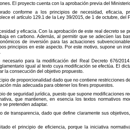
s. El proyecto cuenta con la aprobación previa del Ministerio d
rado conforme a los principios de necesidad, eficacia, pro
ablece el artículo 129.1 de la Ley 39/2015, de 1 de octubre, de
esidad y eficacia. Con la aprobación de este real decreto se p
baja en carbono. Además, al permitir que se adecúen las b
económicos de inversión para las actuaciones subvencionable
bos principios en este aspecto. Por este motivo, supone un ins
.
 necesario para la modificación del Real Decreto 676/2014
glamentario igual al texto cuya modificación se efectúa. El dic
r la consecución del objetivo propuesto.
cipio de proporcionalidad dado que no contiene restricciones 
cación más adecuada para obtener los fines propuestos.
ipio de seguridad jurídica, puesto que supone modificaciones r
ativa, que mantienen, en esencia los textos normativos mo
e se pretenden adaptar.
o de transparencia, dado que define claramente sus objetivos,
tado el principio de eficiencia, porque la iniciativa normati