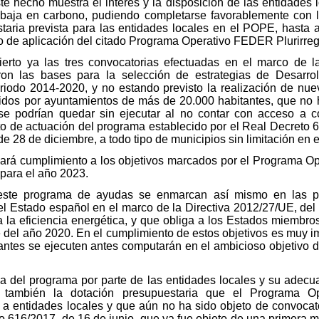
 hecho muestra el interés y la disposición de las entidades l
baja en carbono, pudiendo completarse favorablemente con l
taria prevista para las entidades locales en el POPE, hasta 
odo de aplicación del citado Programa Operativo FEDER Plurirr
bierto ya las tres convocatorias efectuadas en el marco de
on las bases para la selección de estrategias de Desarrol
iodo 2014-2020, y no estando previsto la realización de nuev
dos por ayuntamientos de más de 20.000 habitantes, que no h
 se podrían quedar sin ejecutar al no contar con acceso a co
to de actuación del programa establecido por el Real Decreto 6
 28 de diciembre, a todo tipo de municipios sin limitación en 
ará cumplimiento a los objetivos marcados por el Programa Ope
para el año 2023.
este programa de ayudas se enmarcan así mismo en las pol
 el Estado español en el marco de la Directiva 2012/27/UE, de
a la eficiencia energética, y que obliga a los Estados miembro
te del año 2020. En el cumplimiento de estos objetivos es muy i
antes se ejecuten antes computarán en el ambicioso objetivo 
a del programa por parte de las entidades locales y su adecu
a también la dotación presupuestaria que el Programa Op
 entidades locales y que aún no ha sido objeto de convocat
o 616/2017, de 16 de junio, que ya fue objeto de una primera m