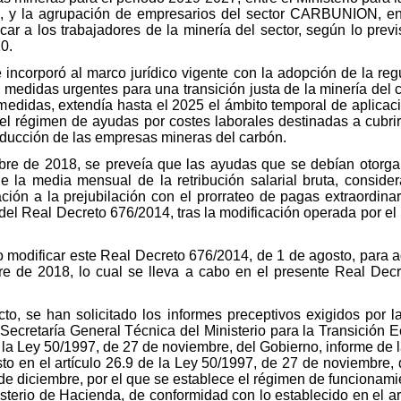
y la agrupación de empresarios del sector CARBUNION, en 
car a los trabajadores de la minería del sector, según lo prev
0.
 incorporó al marco jurídico vigente con la adopción de la reg
 medidas urgentes para una transición justa de la minería del c
medidas, extendía hasta el 2025 el ámbito temporal de aplicac
 el régimen de ayudas por costes laborales destinadas a cubri
oducción de las empresas mineras del carbón.
re de 2018, se preveía que las ayudas que se debían otorgar 
e la media mensual de la retribución salarial bruta, consid
ación a la prejubilación con el prorrateo de pagas extraordina
4 del Real Decreto 676/2014, tras la modificación operada por e
io modificar este Real Decreto 676/2014, de 1 de agosto, para 
 de 2018, lo cual se lleva a cabo en el presente Real Decre
cto, se han solicitado los informes preceptivos exigidos por l
Secretaría General Técnica del Ministerio para la Transición E
de la Ley 50/1997, de 27 de noviembre, del Gobierno, informe de
to en el artículo 26.9 de la Ley 50/1997, de 27 de noviembre, d
e diciembre, por el que se establece el régimen de funcionami
sterio de Hacienda, de conformidad con lo establecido en el ar