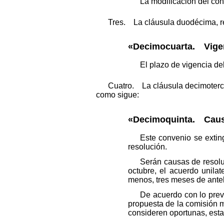
La modificación del con
Tres. La cláusula duodécima, r
«Decimocuarta. Vigen
El plazo de vigencia de
Cuatro. La cláusula decimoterc
como sigue:
«Decimoquinta. Causa
Este convenio se extin
resolución.
Serán causas de resoluc
octubre, el acuerdo unilat
menos, tres meses de antel
De acuerdo con lo previ
propuesta de la comisión m
consideren oportunas, esta