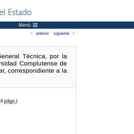
Menú
anterior
siguiente
eneral Técnica, por la
ersidad Complutense de
ar, correspondiente a la
(4
págs.
)