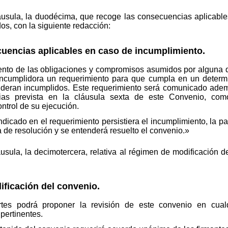
sula, la duodécima, que recoge las consecuencias aplicable
s, con la siguiente redacción:
ncias aplicables en caso de incumplimiento.
nto de las obligaciones y compromisos asumidos por alguna de 
e incumplidora un requerimiento para que cumpla en un determ
deran incumplidos. Este requerimiento será comunicado adem
cias prevista en la cláusula sexta de este Convenio, c
ontrol de su ejecución.
indicado en el requerimiento persistiera el incumplimiento, la part
a de resolución y se entenderá resuelto el convenio.»
ula, la decimotercera, relativa al régimen de modificación de
ficación del convenio.
tes podrá proponer la revisión de este convenio en cualq
pertinentes.