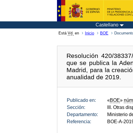
Castellano
Está
Vd.
en
Inicio
BOE
Documento
Resolución 420/38337/
que se publica la Ade
Madrid, para la creació
anualidad de 2019.
Publicado en:
«
BOE
»
núm
Sección:
III. Otras di
Departamento:
Ministerio 
Referencia:
BOE-A-201