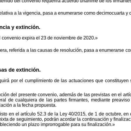
tenido del convenio requerirá acuerdo unánime de los firmante
elativa a la vigencia, pasa a enumerarse como decimocuarta y
cia y extinción.
l convenio expira el 23 de noviembre de 2020.»
era, referida a las causas de resolución, pasa a enumerarse 
s de extinción.
guirá por el cumplimiento de las actuaciones que constituyen s
ión del presente convenio, además de las previstas en el artí
eral de cualquiera de las partes firmantes, mediante preaviso
ación a la fecha propuesta.
sto en el artículo 52.3 de la Ley 40/2015, de 1 de octubre, en
ixta de seguimiento, podrán acordar la continuación y finaliza
bleciendo un plazo improrrogable para su finalización.»