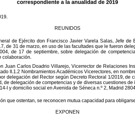
correspondiente a la anualidad de 2019
019.
REUNIDOS
eral de Ejército don Francisco Javier Varela Salas, Jefe de E
, de 31 de marzo, en uso de las facultades que le fueron deleg
04, de 17 de septiembre, sobre delegación de competencias
 colaboración.
don Juan Carlos Doadrio Villarejo, Vicerrector de Relaciones 
artado II.1.2 Nombramientos Académicos Vicerectores, en nombre
r delegación del Rector según Decreto Rectoral 1/2019, de cr
, de delegación de competencias y de diversas cuestiones de 
14-I y domicilio social en Avenida de Séneca n.º 2, Madrid 280
ión que ostentan, se reconocen mutua capacidad para obligarse
EXPONEN