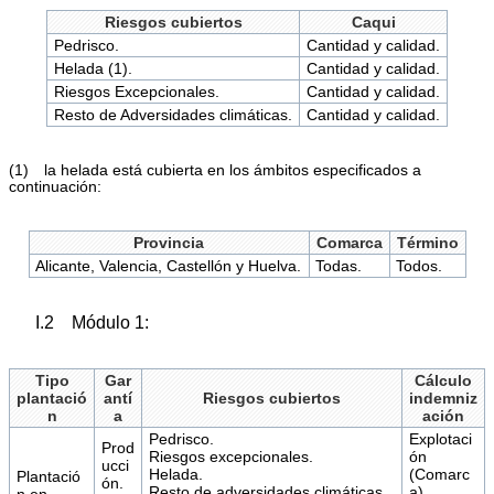
Riesgos cubiertos
Caqui
Pedrisco.
Cantidad y calidad.
Helada (1).
Cantidad y calidad.
Riesgos Excepcionales.
Cantidad y calidad.
Resto de Adversidades climáticas.
Cantidad y calidad.
(1) la helada está cubierta en los ámbitos especificados a
continuación:
Provincia
Comarca
Término
Alicante, Valencia, Castellón y Huelva.
Todas.
Todos.
I.2 Módulo 1:
Tipo
Gar
Cálculo
plantació
antí
Riesgos cubiertos
indemniz
n
a
ación
Pedrisco.
Explotaci
Prod
Riesgos excepcionales.
ón
ucci
Helada.
(Comarc
Plantació
ón.
Resto de adversidades climáticas.
a).