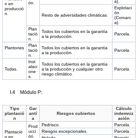
a).
ón.
n en
Explotaci
producció
ón
n.
Resto de adversidades climáticas.
(Comarc
a).
Plan
Todos los cubiertos en la garantía
tació
Parcela.
a la producción.
n.
Plan
Plantones
Todos los cubiertos en la garantía
tació
Parcela.
.
a la producción.
n.
Inst
Todos los cubiertos en la garantía
alaci
Todas.
a la producción y cualquier otro
Parcela.
one
riesgo climático.
s.
I.4 Módulo P:
Tipo
Gar
Cálculo
plantació
antí
Riesgos cubiertos
indemniz
n
a
ación
Pedrisco.
Parcela.
Prod
ucci
Riesgos excepcionales.
Parcela.
Plantació
ón.
n en
Helada.
Parcela.