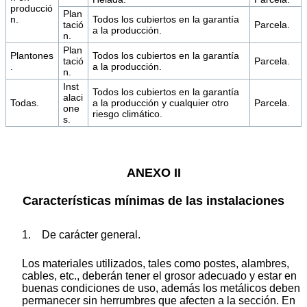
producció
Plan
n.
Todos los cubiertos en la garantía
tació
Parcela.
a la producción.
n.
Plan
Plantones
Todos los cubiertos en la garantía
tació
Parcela.
.
a la producción.
n.
Inst
Todos los cubiertos en la garantía
alaci
Todas.
a la producción y cualquier otro
Parcela.
one
riesgo climático.
s.
ANEXO II
Características mínimas de las instalaciones
1. De carácter general.
Los materiales utilizados, tales como postes, alambres,
cables, etc., deberán tener el grosor adecuado y estar en
buenas condiciones de uso, además los metálicos deben
permanecer sin herrumbres que afecten a la sección. En