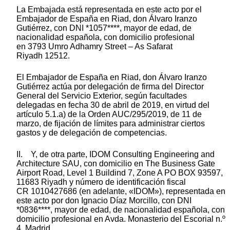
La Embajada está representada en este acto por el
Embajador de España en Riad, don Álvaro Iranzo
Gutiérrez, con DNI *1057****, mayor de edad, de
nacionalidad española, con domicilio profesional
en 3793 Umro Adhamry Street – As Safarat
Riyadh 12512.
El Embajador de España en Riad, don Álvaro Iranzo
Gutiérrez actúa por delegación de firma del Director
General del Servicio Exterior, según facultades
delegadas en fecha 30 de abril de 2019, en virtud del
artículo 5.1.a) de la Orden AUC/295/2019, de 11 de
marzo, de fijación de límites para administrar ciertos
gastos y de delegación de competencias.
II. Y, de otra parte, IDOM Consulting Engineering and
Architecture SAU, con domicilio en The Business Gate
Airport Road, Level 1 Buildind 7, Zone A PO BOX 93597,
11683 Riyadh y número de identificación fiscal
CR 1010427686 (en adelante, «IDOM»), representada en
este acto por don Ignacio Díaz Morcillo, con DNI
*0836****, mayor de edad, de nacionalidad española, con
domicilio profesional en Avda. Monasterio del Escorial n.º
4, Madrid.