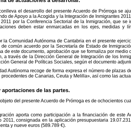
a de actuaciones a desarrollar.
onlleva el desarrollo del presente Acuerdo de Prórroga se aj
ndo de Apoyo a la Acogida y la Integración de Inmigrantes 2011
e 2011 por la Conferencia Sectorial de la Inmigración, que se
aciones deben estar enmarcadas en los ejes, medidas y lí
or la Comunidad Autónoma de Cantabria en el presente ejercic
 de común acuerdo por la Secretaría de Estado de Inmigraci
rma de este documento, aprobación que se formaliza por medio d
, a través de la Dirección General de Integración de los Inmi
ección General de Políticas Sociales, según el documento adjunt
dad Autónoma recoge de forma expresa el número de plazas d
procedentes de Canarias, Ceuta y Melilla», así como las actuac
 aportaciones de las partes.
s objeto del presente Acuerdo de Prórroga es de ochocientos cua
igración aporta como participación a la financiación de este
o 2011, consignada en la aplicación presupuestaria 19.07.231
enta y nueve euros (589.789 €).