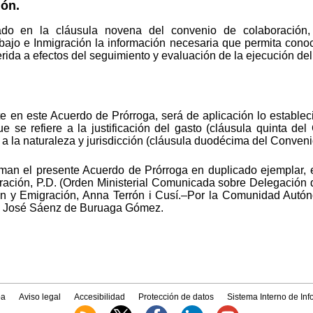
ión.
do en la cláusula novena del convenio de colaboración,
bajo e Inmigración la información necesaria que permita conoc
rida a efectos del seguimiento y evaluación de la ejecución del
e en este Acuerdo de Prórroga, será de aplicación lo estable
e se refiere a la justificación del gasto (cláusula quinta de
a la naturaleza y jurisdicción (cláusula duodécima del Conveni
man el presente Acuerdo de Prórroga en duplicado ejemplar, en
gración, P.D. (Orden Ministerial Comunicada sobre Delegación d
ón y Emigración, Anna Terrón i Cusí.–Por la Comunidad Autó
ía José Sáenz de Buruaga Gómez.
a
Aviso legal
Accesibilidad
Protección de datos
Sistema Interno de In