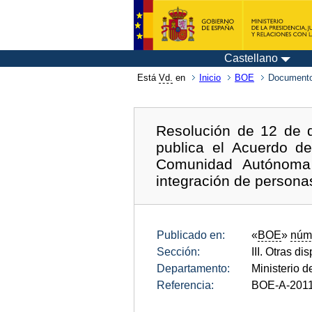
Castellano
Está
Vd.
en
Inicio
BOE
Documento
Resolución de 12 de d
publica el Acuerdo d
Comunidad Autónoma 
integración de persona
Publicado en:
«
BOE
»
núm
Sección:
III. Otras di
Departamento:
Ministerio d
Referencia:
BOE-A-201