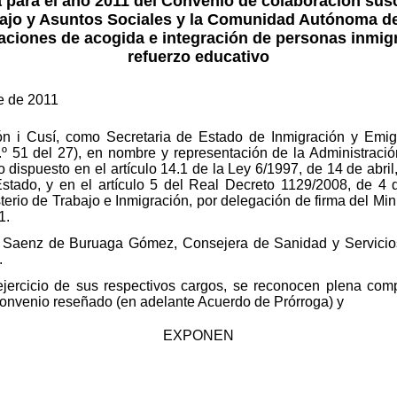
para el año 2011 del Convenio de colaboración suscr
bajo y Asuntos Sociales y la Comunidad Autónoma de
uaciones de acogida e integración de personas inmig
refuerzo educativo
e de 2011
n i Cusí, como Secretaria de Estado de Inmigración y Emi
 51 del 27), en nombre y representación de la Administració
o dispuesto en el artículo 14.1 de la Ley 6/1997, de 14 de abr
stado, y en el artículo 5 del Real Decreto 1129/2008, de 4 de
terio de Trabajo e Inmigración, por delegación de firma del Mini
1.
é Saenz de Buruaga Gómez, Consejera de Sanidad y Servicios
.
jercicio de sus respectivos cargos, se reconocen plena comp
onvenio reseñado (en adelante Acuerdo de Prórroga) y
EXPONEN