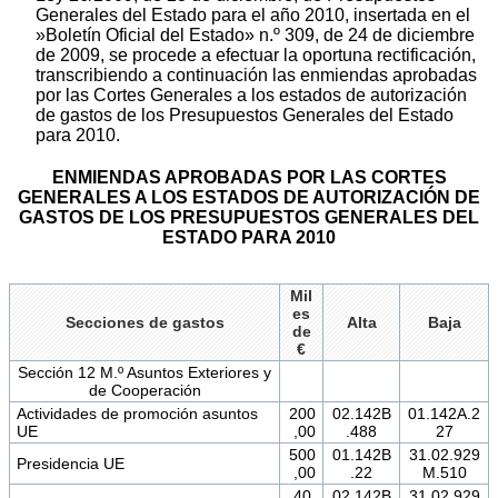
Generales del Estado para el año 2010, insertada en el
»Boletín Oficial del Estado» n.º 309, de 24 de diciembre
de 2009, se procede a efectuar la oportuna rectificación,
transcribiendo a continuación las enmiendas aprobadas
por las Cortes Generales a los estados de autorización
de gastos de los Presupuestos Generales del Estado
para 2010.
ENMIENDAS APROBADAS POR LAS CORTES
GENERALES A LOS ESTADOS DE AUTORIZACIÓN DE
GASTOS DE LOS PRESUPUESTOS GENERALES DEL
ESTADO PARA 2010
Mil
es
Secciones de gastos
Alta
Baja
de
€
Sección 12 M.º Asuntos Exteriores y
de Cooperación
Actividades de promoción asuntos
200
02.142B
01.142A.2
UE
,00
.488
27
500
01.142B
31.02.929
Presidencia UE
,00
.22
M.510
40,
02.142B
31.02.929