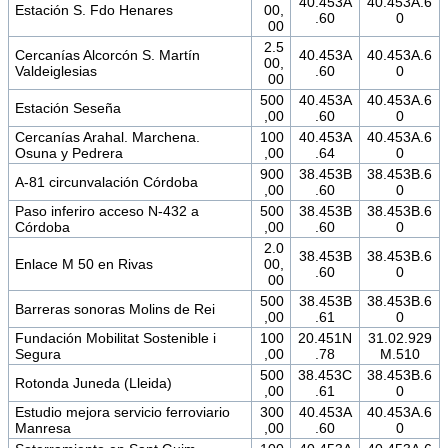
40.453A
40.453A.6
Estación S. Fdo Henares
00,
.60
0
00
2.5
Cercanías Alcorcón S. Martín
40.453A
40.453A.6
00,
Valdeiglesias
.60
0
00
500
40.453A
40.453A.6
Estación Seseña
,00
.60
0
Cercanías Arahal. Marchena.
100
40.453A
40.453A.6
Osuna y Pedrera
,00
.64
0
900
38.453B
38.453B.6
A-81 circunvalación Córdoba
,00
.60
0
Paso inferiro acceso N-432 a
500
38.453B
38.453B.6
Córdoba
,00
.60
0
2.0
38.453B
38.453B.6
Enlace M 50 en Rivas
00,
.60
0
00
500
38.453B
38.453B.6
Barreras sonoras Molins de Rei
,00
.61
0
Fundación Mobilitat Sostenible i
100
20.451N
31.02.929
Segura
,00
.78
M.510
500
38.453C
38.453B.6
Rotonda Juneda (Lleida)
,00
.61
0
Estudio mejora servicio ferroviario
300
40.453A
40.453A.6
Manresa
,00
.60
0