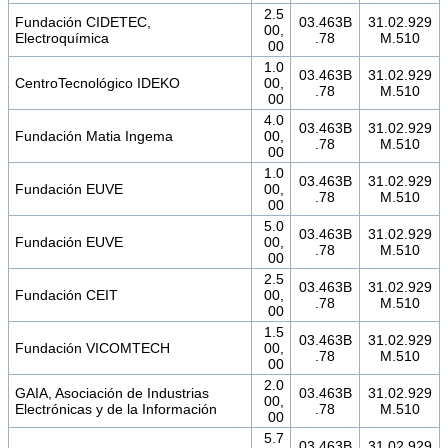
2.5
Fundación CIDETEC,
03.463B
31.02.929
00,
Electroquímica
.78
M.510
00
1.0
03.463B
31.02.929
CentroTecnológico IDEKO
00,
.78
M.510
00
4.0
03.463B
31.02.929
Fundación Matia Ingema
00,
.78
M.510
00
1.0
03.463B
31.02.929
Fundación EUVE
00,
.78
M.510
00
5.0
03.463B
31.02.929
Fundación EUVE
00,
.78
M.510
00
2.5
03.463B
31.02.929
Fundación CEIT
00,
.78
M.510
00
1.5
03.463B
31.02.929
Fundación VICOMTECH
00,
.78
M.510
00
2.0
GAIA, Asociación de Industrias
03.463B
31.02.929
00,
Electrónicas y de la Información
.78
M.510
00
5.7
03.463B
31.02.929