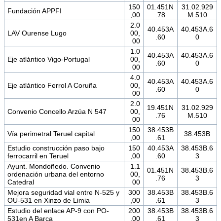
150
01.451N
31.02.929
Fundación APPFI
,00
.78
M.510
2.0
40.453A
40.453A.6
LAV Ourense Lugo
00,
.60
0
00
1.0
40.453A
40.453A.6
Eje atlántico Vigo-Portugal
00,
.60
0
00
4.0
40.453A
40.453A.6
Eje atlántico Ferrol A Coruña
00,
.60
0
00
2.0
19.451N
31.02.929
Convenio Concello Arzúa N 547
00,
.76
M.510
00
150
38.453B
Vía perimetral Teruel capital
38.453B
,00
.61
Estudio construcción paso bajo
150
40.453A
38.453B.6
ferrocarril en Teruel
,00
.60
3
Ayunt. Mondoñedo. Convenio
1.1
01.451N
38.453B.6
ordenación urbana del entorno
00,
.76
3
Catedral
00
Mejora seguridad vial entre N-525 y
300
38.453B
38.453B.6
OU-531 en Xinzo de Limia
,00
.61
3
Estudio del enlace AP-9 con PO-
200
38.453B
38.453B.6
531en A Barca
,00
.61
3