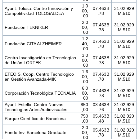
1.0
Ayunt. Tolosa. Centro Innovación y
07.463B
31.02.929
00,
Competitividad TOLOSALDEA
.78
M.510
00
2.0
07.463B
31.02.929
Fundación TEKNIKER
00,
.78
M.510
00
1.2
07.463B
31.02.929
Fundación CITA ALZHEIMER
40,
.78
M.510
00
3.0
Centro Investigación en Tecnologías
07.463B
31.02.929
00,
de Unión LORTEK
.78
M.510
00
1.6
ETEO S. Coop. Centro Tecnologico
07.463B
31.02.929
00,
en Gestión Avanzada-MIK
.78
M.510
00
6.0
07.463B
31.02.929
Corporación Tecnológica TECNALIA
00,
.78
M.510
00
Ayunt. Estella. Centro Nuevas
850
03.463B
31.02.929
Tecnologías Artes Audiovisuales
,00
.76
M.510
750
05.463B
31.02.929
Parque Científico de Barcelona
,00
.48
M.510
2.0
05.463B
31.02.929
Fondo Inv. Barcelona Graduate
00,
.78
M.510
00