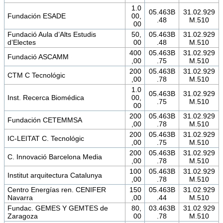
1.0
05.463B
31.02.929
Fundación ESADE
00,
.48
M.510
00
Fundació Aula d’Alts Estudis
50,
05.463B
31.02.929
d’Electes
00
.48
M.510
400
05.463B
31.02.929
Fundació ASCAMM
,00
.75
M.510
200
05.463B
31.02.929
CTM C Tecnológic
,00
.78
M.510
1.0
05.463B
31.02.929
Inst. Recerca Biomédica
00,
.75
M.510
00
200
05.463B
31.02.929
Fundación CETEMMSA
,00
.78
M.510
200
05.463B
31.02.929
IC-LEITAT C. Tecnológic
,00
.75
M.510
200
05.463B
31.02.929
C. Innovació Barcelona Media
,00
.78
M.510
100
05.463B
31.02.929
Institut arquitectura Catalunya
,00
.78
M.510
Centro Energías ren. CENIFER
150
05.463B
31.02.929
Navarra
,00
.44
M.510
Fundac. GEMES Y GEMTES de
80,
03.463B
31.02.929
Zaragoza
00
.78
M.510