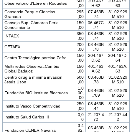
500
203.467
203.467H.
Observatorio d’Ebre en Roquetes
,00
H.62
63
Consorcio Parque Ciencias
295
07.463B
31.02.929
Granada
,00
.74
M.510
Consejo Sup. Cámaras Feria
150
06.467C
31.02.929
Conocimiento
,00
.74
M.510
350
03.463B
31.02.929
INTAEX
,00
.74
M.510
200
03.463B
31.02.929
CETAEX
,00
.78
M.510
150
204.467
204.467D.
Centro Tecnológico porcino Zafra
,00
D.62
64
Multirredes Observat.Cambio
150
401.463
401.463A.
Global Badajoz
,00
A.62
63
Centro cirugía mínima invasión
500
03.463B
31.02.929
Jesús Usón
,00
.78
M.510
1.0
03.463B
31.02.929
Fundación BIO Instituto Biocruces
00,
.789
M.510
00
250
03.463B
31.02.929
Instituto Vasco Competitividad
,00
.44
M.510
0,0
21.207.4
21.207.44
Instituto Salud Carlos III
0
72
2
3.4
05.463B
31.02.929
Fundación CENER Navarra
92,