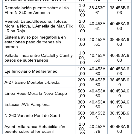
1.0
Remodelación puente sobre el río
38.453C
38.453B.6
00,
Ebro N-340 en Amposta
.61
03
00
Remod. Estac.Ulldecona, Totosa,
2.0
40.453A
40.453A.6
Mora la Nova, L’Ametlla de Mar, Flix
00,
.61
03
i Riba Roja
00
Sistema aviso por megafonía en
100
40.453A
38.453A.6
estaciones paso de trenes sin
,00
.61
03
parada
1.0
Vallado línea entre Calafell y Cunit y
40.453A
40.453A.6
00,
pasos de subterráneos
.60
03
00
100
40.453A
40.453A.6
Eje ferroviario Mediterráneo
,00
.60
03
200
38.453B
38.453B.6
A-27 tramo Montblanc-Lleida
,00
.60
0
500
40.453A
40.453A.6
Línea Reus-Mora la Nova-Caspe
,00
.60
0
300
40.453A
40.453A.6
Estación AVE Pamplona
,00
.60
03
500
38.453B
38.453B.6
N-260 Variante Pont de Suert
,00
.61
0
2.0
Ayunt. Villafranca Rehabilitación
40.453A
40.453A.6
00,
puente sobre el ferrocarril
.76
03
00