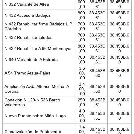
600
38.453B
38.453B.6
N 332 Variante de Altea
,00
.61
0
800
38.453C
38.453B.6
N 432 Acceso a Badajoz
,00
.61
0
N 432 Rahabilitar firme Badajoz L.P.
700
38.453C
38.453B.6
Córdoba
,00
.61
0
700
38.453C
38.453B.6
N 432 Rehabilitar taludes
,00
.61
0
800
38.453C
38.453B.6
N 432 Rehabilitar A 66 Montemayor
,00
.61
0
700
38.453B
38.453B.6
N 640 Variante de A Estrada
,00
.61
0
3.5
38.453B
38.453B.6
A 54 Tramo Arzúa-Palas
00,
.60
0
00
1.4
Ampliación Avda Alfonso Molina. A
38.453B
38.453B.6
00,
Coruña
.60
0
00
Conexión N 120-N 536 Barco
250
38.453B
38.453B.6
Valdeorras
,00
.61
0
4.0
38.453B
38.453B.6
Nuevo Puente sobre Miño. Lugo
00,
.61
0
00
1.4
38.453B
38.453B.6
Circunvalación de Pontevedra
00,