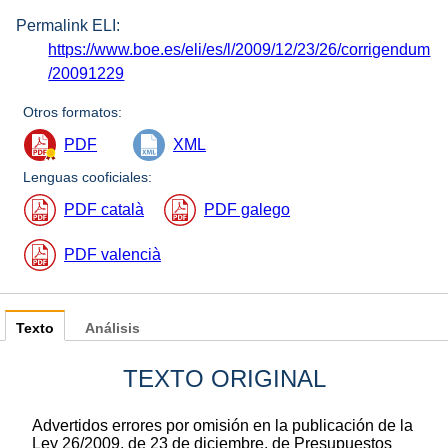
Permalink ELI:
https://www.boe.es/eli/es/l/2009/12/23/26/corrigendum
/20091229
Otros formatos:
PDF
XML
Lenguas cooficiales:
PDF català
PDF galego
PDF valencià
Texto
Análisis
TEXTO ORIGINAL
Advertidos errores por omisión en la publicación de la
Ley 26/2009, de 23 de diciembre, de Presupuestos