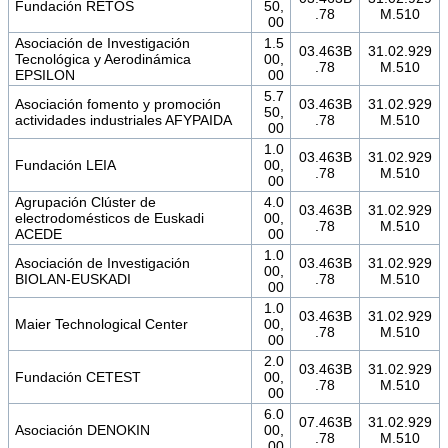
Fundación RETOS
50,
.78
M.510
00
Asociación de Investigación
1.5
03.463B
31.02.929
Tecnológica y Aerodinámica
00,
.78
M.510
EPSILON
00
5.7
Asociación fomento y promoción
03.463B
31.02.929
50,
actividades industriales AFYPAIDA
.78
M.510
00
1.0
03.463B
31.02.929
Fundación LEIA
00,
.78
M.510
00
Agrupación Clúster de
4.0
03.463B
31.02.929
electrodomésticos de Euskadi
00,
.78
M.510
ACEDE
00
1.0
Asociación de Investigación
03.463B
31.02.929
00,
BIOLAN-EUSKADI
.78
M.510
00
1.0
03.463B
31.02.929
Maier Technological Center
00,
.78
M.510
00
2.0
03.463B
31.02.929
Fundación CETEST
00,
.78
M.510
00
6.0
07.463B
31.02.929
Asociación DENOKIN
00,
.78
M.510
00