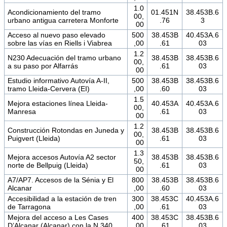
1.0
Acondicionamiento del tramo
01.451N
38.453B.6
00,
urbano antigua carretera Monforte
.76
3
00
Acceso al nuevo paso elevado
500
38.453B
40.453A.6
sobre las vías en Riells i Viabrea
,00
.61
03
1.2
N230 Adecuación del tramo urbano
38.453B
38.453B.6
00,
a su paso por Alfarrás
.61
03
00
Estudio informativo Autovía A-II,
500
38.453B
38.453B.6
tramo Lleida-Cervera (EI)
,00
.60
03
1.5
Mejora estaciones línea Lleida-
40.453A
40.453A.6
00,
Manresa
.61
03
00
1.2
Construcción Rotondas en Juneda y
38.453B
38.453B.6
00,
Puigvert (Lleida)
.61
03
00
1.3
Mejora accesos Autovía A2 sector
38.453B
38.453B.6
50,
norte de Bellpuig (Lleida)
.61
03
00
A7/AP7. Accesos de la Sénia y El
800
38.453B
38.453B.6
Alcanar
,00
.60
03
Accesibilidad a la estación de tren
300
38.453C
40.453A.6
de Tarragona
,00
.61
03
Mejora del acceso a Les Cases
400
38.453C
38.453B.6
D’Alcanar (Alcanar) con la N 340
,00
.61
03