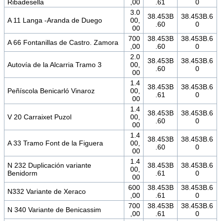
Ribadesella
,00
.61
0
3.0
38.453B
38.453B.6
A 11 Langa -Aranda de Duego
00,
.60
0
00
700
38.453B
38.453B.6
A 66 Fontanillas de Castro. Zamora
,00
.60
0
2.0
38.453B
38.453B.6
Autovía de la Alcarria Tramo 3
00,
.60
0
00
1.4
38.453B
38.453B.6
Peñíscola Benicarló Vinaroz
00,
.61
0
00
1.4
38.453B
38.453B.6
V 20 Carraixet Puzol
00,
.60
0
00
1.4
38.453B
38.453B.6
A 33 Tramo Font de la Figuera
00,
.60
0
00
1.4
N 232 Duplicación variante
38.453B
38.453B.6
00,
Benidorm
.61
0
00
600
38.453B
38.453B.6
N332 Variante de Xeraco
,00
.61
0
700
38.453B
38.453B.6
N 340 Variante de Benicassim
,00
.61
0