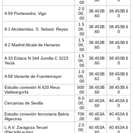
.60
0
00
2.0
38.453B
38.453B.6
A 59 Pontevedra. Vigo
00,
.60
0
00
1.5
38.453B
38.453B.6
A 1 Alcobendas. S. Sebast. Reyes
00,
.60
0
00
1.5
38.453B
38.453B.6
A 2 Madrid Alcalá de Henares
00,
.60
0
00
1.5
A 33 Enlace N 344 Jumilla C 3223
38.453B
38.453B.6
00,
Yecla
.60
0
00
1.0
38.453B
38.453B.6
A 58 Variante de Fuentemayor
00,
.61
0
00
Estudio conexión N 420 Reus
500
38.453B
38.453B.6
Valdeargorfa
,00
.60
0
6.0
40.453A
40.453A.6
Cercanías de Sevilla
00,
.60
0
00
Estudio conexión ferroviaria Bahía
700
40.453A
40.453A.6
Algeciras
,00
.60
0
2.0
L.A.V. Zaragoza Teruel
40.453A
40.453A.6
00,
(Electrificación)
.60
0