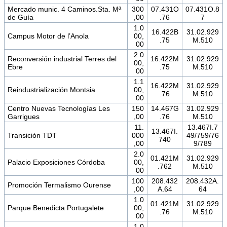
Mercado munic. 4 Caminos.Sta. Mª
300
07.431O
07.431O.8
de Guía
,00
.76
7
1.0
16.422B
31.02.929
Campus Motor de l’Anola
00,
.75
M.510
00
2.0
Reconversión industrial Terres del
16.422M
31.02.929
00,
Ebre
.75
M.510
00
1.1
16.422M
31.02.929
Reindustrialización Montsia
00,
.76
M.510
00
Centro Nuevas Tecnologías Les
150
14.467G
31.02.929
Garrigues
,00
.76
M.510
11.
13.467I.7
13.467I.
Transición TDT
000
49/759/76
740
,00
9/789
2.0
01.421M
31.02.929
Palacio Exposiciones Córdoba
00,
.762
M.510
00
100
208.432
208.432A.
Promoción Termalismo Ourense
,00
A.64
64
1.0
01.421M
31.02.929
Parque Benedicta Portugalete
00,
.76
M.510
00
1.0