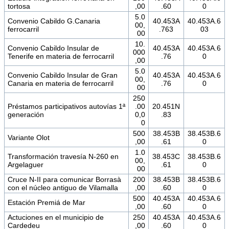
tortosa
,00
.60
0
5.0
Convenio Cabildo G.Canaria
40.453A
40.453A.6
00,
ferrocarril
.763
03
00
10.
Convenio Cabildo Insular de
40.453A
40.453A.6
000
Tenerife en materia de ferrocarril
.76
0
,00
5.0
Convenio Cabildo Insular de Gran
40.453A
40.453A.6
00,
Canaria en materia de ferrocarril
.76
0
00
250
Préstamos participativos autovías 1ª
.00
20.451N
generación
0,0
.83
0
500
38.453B
38.453B.6
Variante Olot
,00
.61
0
1.0
Transformación travesía N-260 en
38.453C
38.453B.6
00,
Argelaguer
.61
0
00
Cruce N-II para comunicar Borrasà
200
38.453B
38.453B.6
con el núcleo antiguo de Vilamalla
,00
.60
0
500
40.453A
40.453A.6
Estación Premiá de Mar
,00
.60
0
Actuciones en el municipio de
250
40.453A
40.453A.6
Cardedeu
,00
.60
0