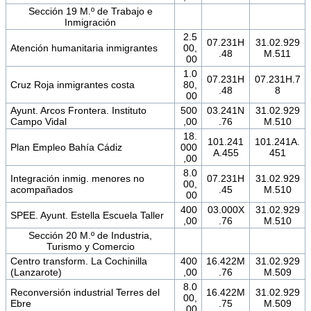
Sección 19 M.º de Trabajo e
Inmigración
2.5
07.231H
31.02.929
Atención humanitaria inmigrantes
00,
.48
M.511
00
1.0
07.231H
07.231H.7
Cruz Roja inmigrantes costa
80,
.48
8
00
Ayunt. Arcos Frontera. Instituto
500
03.241N
31.02.929
Campo Vidal
,00
.76
M.510
18.
101.241
101.241A.
Plan Empleo Bahía Cádiz
000
A.455
451
,00
8.0
Integración inmig. menores no
07.231H
31.02.929
00,
acompañados
.45
M.510
00
400
03.000X
31.02.929
SPEE. Ayunt. Estella Escuela Taller
,00
.76
M.510
Sección 20 M.º de Industria,
Turismo y Comercio
Centro transform. La Cochinilla
400
16.422M
31.02.929
(Lanzarote)
,00
.76
M.509
8.0
Reconversión industrial Terres del
16.422M
31.02.929
00,
Ebre
.75
M.509
00