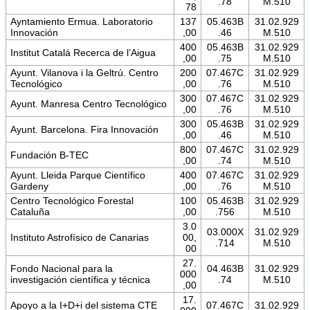
.78
M.510
78
Ayntamiento Ermua. Laboratorio
137
05.463B
31.02.929
Innovación
,00
.46
M.510
400
05.463B
31.02.929
Institut Catalá Recerca de l’Aigua
,00
.75
M.510
Ayunt. Vilanova i la Geltrú. Centro
200
07.467C
31.02.929
Tecnológico
,00
.76
M.510
300
07.467C
31.02.929
Ayunt. Manresa Centro Tecnológico
,00
.76
M.510
300
05.463B
31.02.929
Ayunt. Barcelona. Fira Innovación
,00
.46
M.510
800
07.467C
31.02.929
Fundación B-TEC
,00
.74
M.510
Ayunt. Lleida Parque Científico
400
07.467C
31.02.929
Gardeny
,00
.76
M.510
Centro Tecnológico Forestal
100
05.463B
31.02.929
Cataluña
,00
.756
M.510
3.0
03.000X
31.02.929
Instituto Astrofísico de Canarias
00,
.714
M.510
00
27.
Fondo Nacional para la
04.463B
31.02.929
000
investigación científica y técnica
.74
M.510
,00
17.
Apoyo a la I+D+i del sistema CTE
07.467C
31.02.929