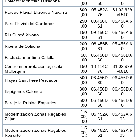
Colector Montclar Tarragona
,00
.60
0
300
05.452A
31.02.929
Parque Fluvial Elizondo Navarra
,00
.76
M.510
250
09.456C
05.456A.6
Parc Fluvial del Cardener
,00
.61
0
150
09.456C
05.456A.6
Riu Cuscó Xixona
,00
.61
0
200
08.456B
05.456A.6
Ribera de Solsona
,00
.61
0
50,
06.456D
06.456D.6
Fachada marítima Calella
00
.60
0
Centro interpretación agrícola
150
18.414C
31.02.929
Mallorquín
,00
.76
M.510
500
06.456D
06.456D.6
Playas Sant Pere Pescador
,00
.60
0
300
06.456D
06.456D.6
Espigones Calonge
,00
.60
0
500
06.456D
06.456D.6
Paraje la Rubina Empuries
,00
.60
0
1.5
Modernización Zonas Regables
05.452A
05.452A.6
00,
Zújar
.61
03
00
1.5
Modernización Zonas Regables
05.452A
05.452A.6
00,
Rosarito
.61
03