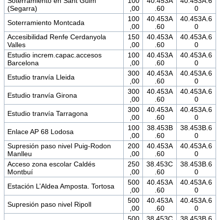
Soterramiento en Sant Guim
100
40.453A
40.453A.6
(Segarra)
,00
.60
0
100
40.453A
40.453A.6
Soterramiento Montcada
,00
.60
0
Accesibilidad Renfe Cerdanyola
150
40.453A
40.453A.6
Valles
,00
.60
0
Estudio increm.capac.accesos
100
40.453A
40.453A.6
Barcelona
,00
.60
0
300
40.453A
40.453A.6
Estudio tranvía Lleida
,00
.60
0
300
40.453A
40.453A.6
Estudio tranvía Girona
,00
.60
0
300
40.453A
40.453A.6
Estudio tranvía Tarragona
,00
.60
0
100
38.453B
38.453B.6
Enlace AP 68 Lodosa
,00
.60
0
Supresión paso nivel Puig-Rodon
200
40.453A
40.453A.6
Manlleu
,00
.60
0
Acceso zona escolar Caldés
250
38.453C
38.453B.6
Montbuí
,00
.60
0
500
40.453A
40.453A.6
Estación L’Aldea Amposta. Tortosa
,00
.60
0
500
40.453A
40.453A.6
Supresión paso nivel Ripoll
,00
.60
0
500
38.453C
38.453B.6