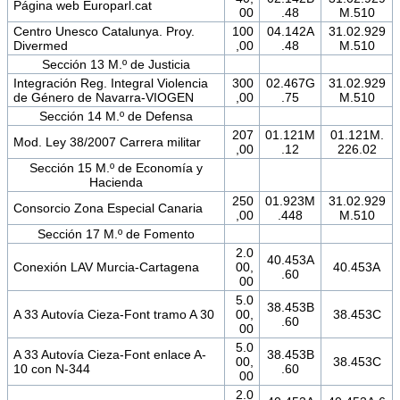
Página web Europarl.cat
00
.48
M.510
Centro Unesco Catalunya. Proy.
100
04.142A
31.02.929
Divermed
,00
.48
M.510
Sección 13 M.º de Justicia
Integración Reg. Integral Violencia
300
02.467G
31.02.929
de Género de Navarra-VIOGEN
,00
.75
M.510
Sección 14 M.º de Defensa
207
01.121M
01.121M.
Mod. Ley 38/2007 Carrera militar
,00
.12
226.02
Sección 15 M.º de Economía y
Hacienda
250
01.923M
31.02.929
Consorcio Zona Especial Canaria
,00
.448
M.510
Sección 17 M.º de Fomento
2.0
40.453A
Conexión LAV Murcia-Cartagena
00,
40.453A
.60
00
5.0
38.453B
A 33 Autovía Cieza-Font tramo A 30
00,
38.453C
.60
00
5.0
A 33 Autovía Cieza-Font enlace A-
38.453B
00,
38.453C
10 con N-344
.60
00
2.0