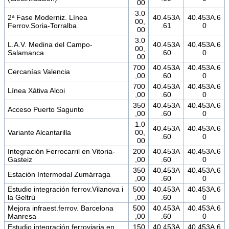
00
3.0
2ª Fase Moderniz. Línea
40.453A
40.453A.6
00,
Ferrov.Soria-Torralba
.61
0
00
3.0
L.A.V. Medina del Campo-
40.453A
40.453A.6
00,
Salamanca
.60
0
00
700
40.453A
40.453A.6
Cercanías Valencia
,00
.60
0
700
40.453A
40.453A.6
Línea Xátiva Alcoi
,00
.60
0
350
40.453A
40.453A.6
Acceso Puerto Sagunto
,00
.60
0
1.0
40.453A
40.453A.6
Variante Alcantarilla
00,
.60
0
00
Integración Ferrocarril en Vitoria-
200
40.453A
40.453A.6
Gasteiz
,00
.60
0
350
40.453A
40.453A.6
Estación Intermodal Zumárraga
,00
.60
0
Estudio integración ferrov.Vilanova i
500
40.453A
40.453A.6
la Geltrú
,00
.60
0
Mejora infraest.ferrov. Barcelona
500
40.453A
40.453A.6
Manresa
,00
.60
0
Estudio integración ferroviaria en
150
40.453A
40.453A.6