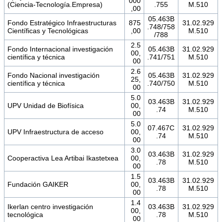
000
(Ciencia-Tecnología.Empresa)
.755
M.510
,00
05.463B
Fondo Estratégico Infraestructuras
875
31.02.929
.748/758
Científicas y Tecnológicas
,00
M.510
/788
2.5
Fondo Internacional investigación
05.463B
31.02.929
00,
científica y técnica
.741/751
M.510
00
2.6
Fondo Nacional investigación
05.463B
31.02.929
25,
científica y técnica
.740/750
M.510
00
5.0
03.463B
31.02.929
UPV Unidad de Biofísica
00,
.74
M.510
00
5.0
07.467C
31.02.929
UPV Infraestructura de acceso
00,
.74
M.510
00
3.0
03.463B
31.02.929
Cooperactiva Lea Artibai Ikastetxea
00,
.78
M.510
00
1.5
03.463B
31.02.929
Fundación GAIKER
00,
.78
M.510
00
1.4
Ikerlan centro investigación
03.463B
31.02.929
00,
tecnológica
.78
M.510
00