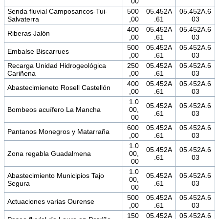
00
Senda fluvial Camposancos-Tui-
500
05.452A
05.452A.6
Salvaterra
,00
.61
03
400
05.452A
05.452A.6
Riberas Jalón
,00
.61
03
500
05.452A
05.452A.6
Embalse Biscarrues
,00
.61
03
Recarga Unidad Hidrogeológica
250
05.452A
05.452A.6
Cariñena
,00
.61
03
400
05.452A
05.452A.6
Abastecimieneto Rosell Castellón
,00
.61
03
1.0
05.452A
05.452A.6
Bombeos acuífero La Mancha
00,
.61
03
00
600
05.452A
05.452A.6
Pantanos Monegros y Matarraña
,00
.61
03
1.0
05.452A
05.452A.6
Zona regabla Guadalmena
00,
.61
03
00
1.0
Abastecimiento Municipios Tajo
05.452A
05.452A.6
00,
Segura
.61
03
00
500
05.452A
05.452A.6
Actuaciones varias Ourense
,00
.61
03
150
05.452A
05.452A.6