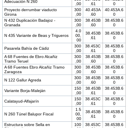
Adecuación N 260
,00
.61
0
Proyecto derrumbar viaducto
300
40.453A
40.453A.6
Girona
,00
.60
0
N 432 Duplicación Badajoz -
300
38.453B
38.453B.6
Granada
,00
.60
0
4.0
38.453B
38.453B.6
N 435 Variante de Beas y Trigueros
00,
.61
0
00
300
38.453C
38.453B.6
Pasarela Bahía de Cádiz
,00
.61
0
A 68 Fuentes de Ebro Alcañiz
300
38.453B
38.453B.6
Tramo Teruel
,00
.60
0
A 68 Fuentes Ebro Alcañiz Tramo
300
38.453B
38.453B.6
Zaragoza
,00
.60
0
300
38.453B
38.453B.6
N 122 Gallur Agreda
,00
.60
0
150
38.453B
38.453B.6
Variante Borja-Maleján
,00
.61
0
150
38.453C
38.453B.6
Calatayud-Alfajarín
,00
.61
0
1.5
38.453B
38.453B.6
N 260 Túnel Balupor Fiscal
00,
.61
0
00
Estructura sobre Sella en
100
38.453C
38.453B.6