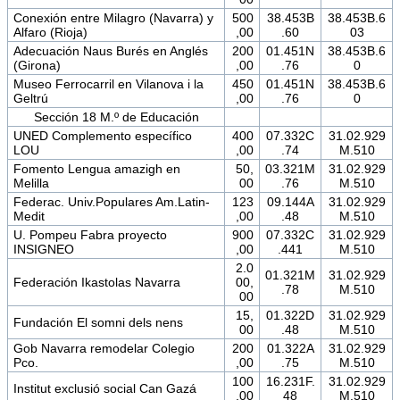
Conexión entre Milagro (Navarra) y
500
38.453B
38.453B.6
Alfaro (Rioja)
,00
.60
03
Adecuación Naus Burés en Anglés
200
01.451N
38.453B.6
(Girona)
,00
.76
0
Museo Ferrocarril en Vilanova i la
450
01.451N
38.453B.6
Geltrú
,00
.76
0
Sección 18 M.º de Educación
UNED Complemento específico
400
07.332C
31.02.929
LOU
,00
.74
M.510
Fomento Lengua amazigh en
50,
03.321M
31.02.929
Melilla
00
.76
M.510
Federac. Univ.Populares Am.Latin-
123
09.144A
31.02.929
Medit
,00
.48
M.510
U. Pompeu Fabra proyecto
900
07.332C
31.02.929
INSIGNEO
,00
.441
M.510
2.0
01.321M
31.02.929
Federación Ikastolas Navarra
00,
.78
M.510
00
15,
01.322D
31.02.929
Fundación El somni dels nens
00
.48
M.510
Gob Navarra remodelar Colegio
200
01.322A
31.02.929
Pco.
,00
.75
M.510
100
16.231F.
31.02.929
Institut exclusió social Can Gazá
,00
48
M.510