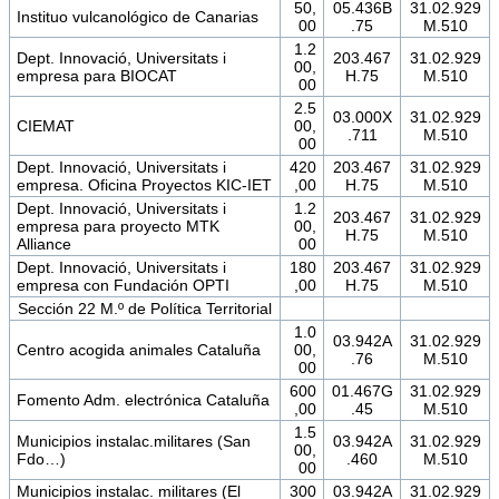
50,
05.436B
31.02.929
Instituo vulcanológico de Canarias
00
.75
M.510
1.2
Dept. Innovació, Universitats i
203.467
31.02.929
00,
empresa para BIOCAT
H.75
M.510
00
2.5
03.000X
31.02.929
CIEMAT
00,
.711
M.510
00
Dept. Innovació, Universitats i
420
203.467
31.02.929
empresa. Oficina Proyectos KIC-IET
,00
H.75
M.510
Dept. Innovació, Universitats i
1.2
203.467
31.02.929
empresa para proyecto MTK
00,
H.75
M.510
Alliance
00
Dept. Innovació, Universitats i
180
203.467
31.02.929
empresa con Fundación OPTI
,00
H.75
M.510
Sección 22 M.º de Política Territorial
1.0
03.942A
31.02.929
Centro acogida animales Cataluña
00,
.76
M.510
00
600
01.467G
31.02.929
Fomento Adm. electrónica Cataluña
,00
.45
M.510
1.5
Municipios instalac.militares (San
03.942A
31.02.929
00,
Fdo…)
.460
M.510
00
Municipios instalac. militares (El
300
03.942A
31.02.929