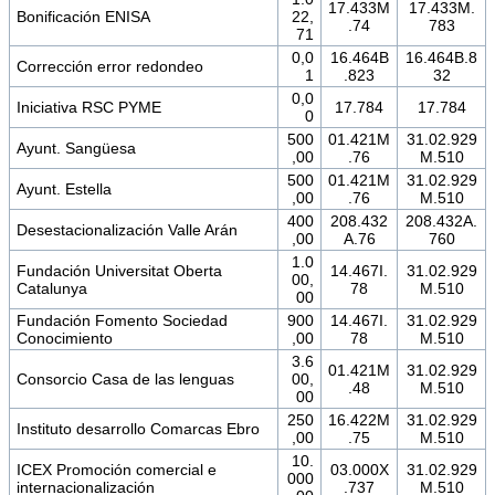
17.433M
17.433M.
Bonificación ENISA
22,
.74
783
71
0,0
16.464B
16.464B.8
Corrección error redondeo
1
.823
32
0,0
Iniciativa RSC PYME
17.784
17.784
0
500
01.421M
31.02.929
Ayunt. Sangüesa
,00
.76
M.510
500
01.421M
31.02.929
Ayunt. Estella
,00
.76
M.510
400
208.432
208.432A.
Desestacionalización Valle Arán
,00
A.76
760
1.0
Fundación Universitat Oberta
14.467I.
31.02.929
00,
Catalunya
78
M.510
00
Fundación Fomento Sociedad
900
14.467I.
31.02.929
Conocimiento
,00
78
M.510
3.6
01.421M
31.02.929
Consorcio Casa de las lenguas
00,
.48
M.510
00
250
16.422M
31.02.929
Instituto desarrollo Comarcas Ebro
,00
.75
M.510
10.
ICEX Promoción comercial e
03.000X
31.02.929
000
internacionalización
.737
M.510