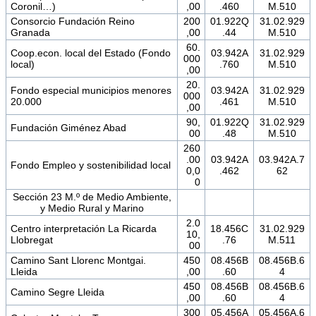
Coronil…)
,00
.460
M.510
Consorcio Fundación Reino
200
01.922Q
31.02.929
Granada
,00
.44
M.510
60.
Coop.econ. local del Estado (Fondo
03.942A
31.02.929
000
local)
.760
M.510
,00
20.
Fondo especial municipios menores
03.942A
31.02.929
000
20.000
.461
M.510
,00
90,
01.922Q
31.02.929
Fundación Giménez Abad
00
.48
M.510
260
.00
03.942A
03.942A.7
Fondo Empleo y sostenibilidad local
0,0
.462
62
0
Sección 23 M.º de Medio Ambiente,
y Medio Rural y Marino
2.0
Centro interpretación La Ricarda
18.456C
31.02.929
10,
Llobregat
.76
M.511
00
Camino Sant Llorenc Montgai.
450
08.456B
08.456B.6
Lleida
,00
.60
4
450
08.456B
08.456B.6
Camino Segre Lleida
,00
.60
4
300
05.456A
05.456A.6