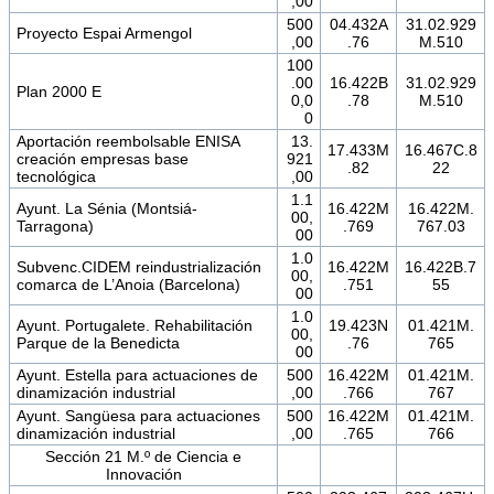
,00
500
04.432A
31.02.929
Proyecto Espai Armengol
,00
.76
M.510
100
.00
16.422B
31.02.929
Plan 2000 E
0,0
.78
M.510
0
Aportación reembolsable ENISA
13.
17.433M
16.467C.8
creación empresas base
921
.82
22
tecnológica
,00
1.1
Ayunt. La Sénia (Montsiá-
16.422M
16.422M.
00,
Tarragona)
.769
767.03
00
1.0
Subvenc.CIDEM reindustrialización
16.422M
16.422B.7
00,
comarca de L’Anoia (Barcelona)
.751
55
00
1.0
Ayunt. Portugalete. Rehabilitación
19.423N
01.421M.
00,
Parque de la Benedicta
.76
765
00
Ayunt. Estella para actuaciones de
500
16.422M
01.421M.
dinamización industrial
,00
.766
767
Ayunt. Sangüesa para actuaciones
500
16.422M
01.421M.
dinamización industrial
,00
.765
766
Sección 21 M.º de Ciencia e
Innovación