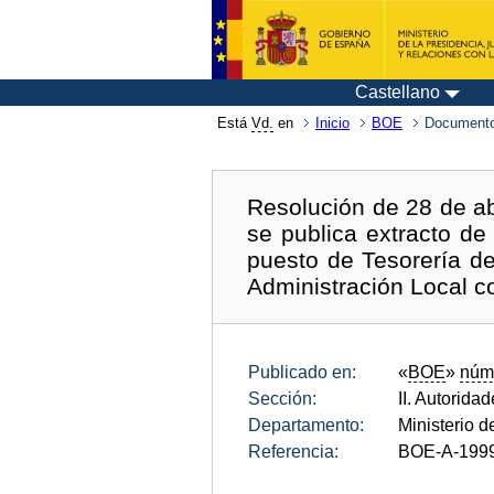
Castellano
Está
Vd.
en
Inicio
BOE
Documento
Resolución de 28 de ab
se publica extracto de
puesto de Tesorería de
Administración Local co
Publicado en:
«
BOE
»
núm
Sección:
II. Autorida
Departamento:
Ministerio 
Referencia:
BOE-A-199