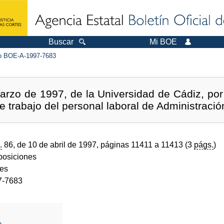
Buscar
Mi BOE
 BOE-A-1997-7683
rzo de 1997, de la Universidad de Cádiz, por
e trabajo del personal laboral de Administració
.
86, de 10 de abril de 1997, páginas 11411 a 11413 (3
págs.
)
sposiciones
des
7-7683