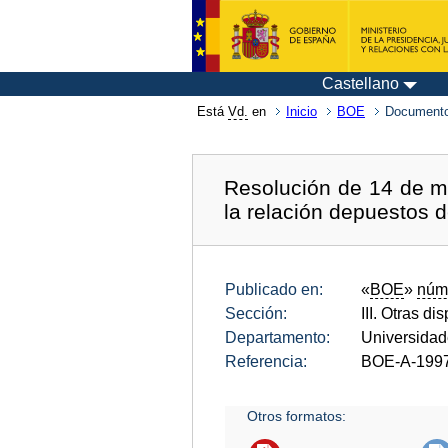
Castellano
Está
Vd.
en
Inicio
BOE
Documento
Resolución de 14 de ma
la relación depuestos d
Publicado en:
«
BOE
»
núm
Sección:
III. Otras di
Departamento:
Universida
Referencia:
BOE-A-199
Otros formatos: