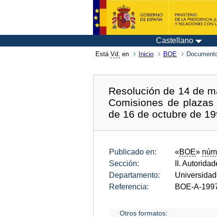
Castellano
Está
Vd.
en
Inicio
BOE
Documento
Resolución de 14 de ma
Comisiones de plazas 
de 16 de octubre de 19
Publicado en:
«
BOE
»
núm
Sección:
II. Autorida
Departamento:
Universida
Referencia:
BOE-A-199
Otros formatos: