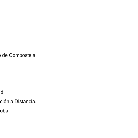
o de Compostela.
d.
ión a Distancia.
doba.