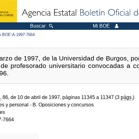
Buscar
Mi BOE
 BOE-A-1997-7664
rzo de 1997, de la Universidad de Burgos, po
de profesorado universitario convocadas a c
96.
.
86, de 10 de abril de 1997, páginas 11345 a 11347 (3
págs.
)
des y personal
- B. Oposiciones y concursos
des
7-7664