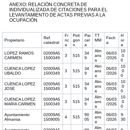
ANEXO: RELACIÓN CONCRETA DE
INDIVIDUALIZADA DE CITACIONES PARA EL
LEVANTAMIENTO DE ACTAS PREVIAS A LA
OCUPACIÓN
Fi
Polí
Par
TT.
H
Ref.
Fech
Propietario
nc
gon
cel
MM
or
catastral
a
a
o
a
.
a
Alm
10
LOPEZ RAMOS
02009A5
34
06/03
3
515
ans
:0
CARMEN
1500349
9
/2026
a
0
Alm
10
CUENCA LOPEZ
02009A5
34
06/03
3
515
ans
:0
UBALDO
1500349
9
/2026
a
0
Alm
10
CUENCA LOPEZ
02009A5
34
06/03
3
515
ans
:0
JOSE
1500349
9
/2026
a
0
Alm
10
CUENCA LOPEZ
02009A5
34
06/03
3
515
ans
:0
MARIA CARMEN
1500349
9
/2026
a
0
Alm
Ayuntamiento
02009A5
90
06/03
9:
4
515
ans
Almansa
1509005
05
/2026
30
a
Alm
Ayuntamiento
02009A5
90
06/03
9: