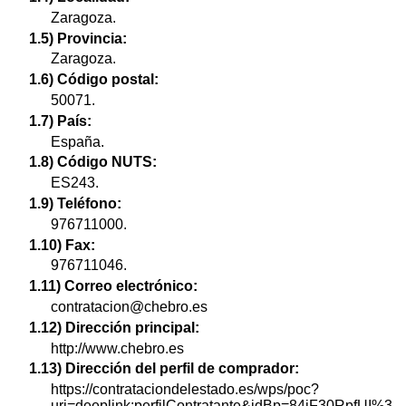
Zaragoza.
1.5) Provincia:
Zaragoza.
1.6) Código postal:
50071.
1.7) País:
España.
1.8) Código NUTS:
ES243.
1.9) Teléfono:
976711000.
1.10) Fax:
976711046.
1.11) Correo electrónico:
contratacion@chebro.es
1.12) Dirección principal:
http://www.chebro.es
1.13) Dirección del perfil de comprador:
https://contrataciondelestado.es/wps/poc?
uri=deeplink:perfilContratante&idBp=84jF30RpfUI%3