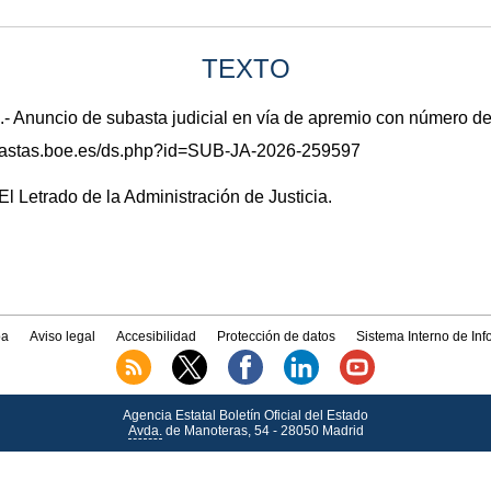
TEXTO
 4.- Anuncio de subasta judicial en vía de apremio con número 
subastas.boe.es/ds.php?id=SUB-JA-2026-259597
l Letrado de la Administración de Justicia.
a
Aviso legal
Accesibilidad
Protección de datos
Sistema Interno de In
Agencia Estatal Boletín Oficial del Estado
Avda.
de Manoteras, 54 - 28050 Madrid