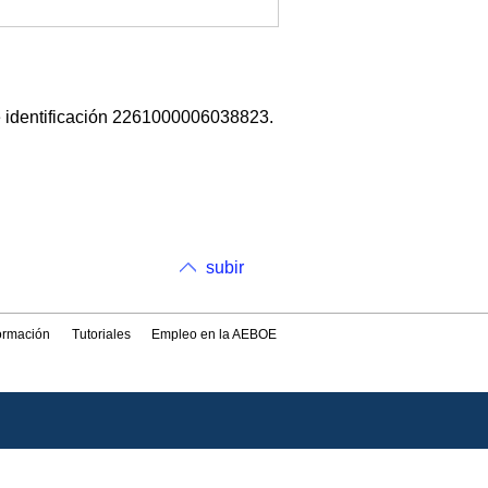
de identificación 2261000006038823.
subir
formación
Tutoriales
Empleo en la AEBOE