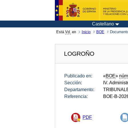
Castellano
Está
Vd.
en
Inicio
BOE
Documento
LOGROÑO
Publicado en:
«
BOE
»
núm
Sección:
IV. Administ
Departamento:
TRIBUNALE
Referencia:
BOE-B-202
PDF