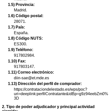
1.5) Provincia:
Madrid.
1.6) Código postal:
28071.
1.7) País:
España.
1.8) Código NUTS:
ES300.
1.9) Teléfono:
917802984.
1.10) Fax:
917803147.
1.11) Correo electrónico:
diin-sae@et.mde.es
1.13) Dirección del perfil de comprador:
https://contrataciondelestado.es/wps/poc?
uri=deeplink:perfilContratante&idBp=g9z94eebZm0%
3D
2. Tipo de poder adjudicador y principal actividad