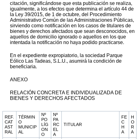
citación, significándose que esta publicación se realiza,
igualmente, a los efectos que determina el artículo 44 de
la Ley 39/2015, de 1 de octubre, del Procedimiento
Administrativo Común de las Administraciones Públicas,
sirviendo como notificación en los casos de titulares de
bienes y derechos afectados que sean desconocidos, en
aquellos de domicilio ignorado o aquellos en los que
intentada la notificación no haya podido practicarse.
En el expediente expropiatorio, la sociedad Parque
Eólico Las Tadeas, S.L.U., asumirá la condición de
beneficiaria.
ANEXO
RELACIÓN CONCRETA E INDIVIDUALIZADA DE
BIENES Y DERECHOS AFECTADOS
Nº
Nº
REF.
TÉRMIN
FE
H
PO
PA
CAT
O
C
O
LÍG
RC
TITULAR
AST
MUNICIP
H
R
ON
EL
RAL
AL
A
A
O
A