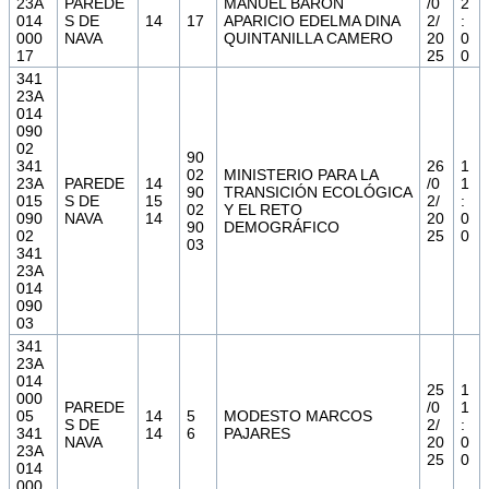
23A
PAREDE
MANUEL BARON
/0
2
014
S DE
14
17
APARICIO EDELMA DINA
2/
:
000
NAVA
QUINTANILLA CAMERO
20
0
17
25
0
341
23A
014
090
02
90
341
26
1
02
MINISTERIO PARA LA
23A
PAREDE
14
/0
1
90
TRANSICIÓN ECOLÓGICA
015
S DE
15
2/
:
02
Y EL RETO
090
NAVA
14
20
0
90
DEMOGRÁFICO
02
25
0
03
341
23A
014
090
03
341
23A
014
25
1
000
PAREDE
/0
1
05
14
5
MODESTO MARCOS
S DE
2/
:
341
14
6
PAJARES
NAVA
20
0
23A
25
0
014
000