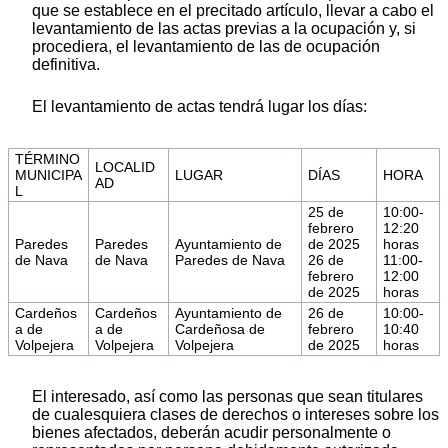
que se establece en el precitado artículo, llevar a cabo el
levantamiento de las actas previas a la ocupación y, si
procediera, el levantamiento de las de ocupación
definitiva.
El levantamiento de actas tendrá lugar los días:
TÉRMINO
LOCALID
MUNICIPA
LUGAR
DÍAS
HORA
AD
L
25 de
10:00-
febrero
12:20
Paredes
Paredes
Ayuntamiento de
de 2025
horas
de Nava
de Nava
Paredes de Nava
26 de
11:00-
febrero
12:00
de 2025
horas
Cardeños
Cardeños
Ayuntamiento de
26 de
10:00-
a de
a de
Cardeñosa de
febrero
10:40
Volpejera
Volpejera
Volpejera
de 2025
horas
El interesado, así como las personas que sean titulares
de cualesquiera clases de derechos o intereses sobre los
bienes afectados, deberán acudir personalmente o