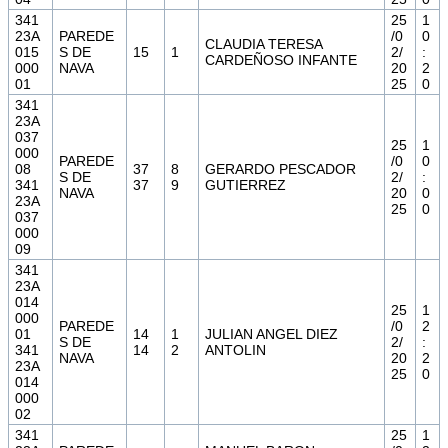
341
25
1
23A
PAREDE
/0
0
CLAUDIA TERESA
015
S DE
15
1
2/
:
CARDEÑOSO INFANTE
000
NAVA
20
2
01
25
0
341
23A
037
25
1
000
PAREDE
/0
0
08
37
8
GERARDO PESCADOR
S DE
2/
:
341
37
9
GUTIERREZ
NAVA
20
0
23A
25
0
037
000
09
341
23A
014
25
1
000
PAREDE
/0
2
01
14
1
JULIAN ANGEL DIEZ
S DE
2/
:
341
14
2
ANTOLIN
NAVA
20
2
23A
25
0
014
000
02
341
25
1