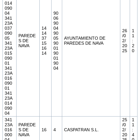
014
090
04
90
341
06
23A
90
037
14
04
26
1
090
14
90
PAREDE
/0
1
05
37
05
AYUNTAMIENTO DE
S DE
2/
:
341
15
90
PAREDES DE NAVA
NAVA
20
2
23A
16
01
25
0
015
14
90
090
01
01
90
341
04
23A
016
090
01
341
23A
014
090
04
341
25
1
23A
PAREDE
/0
1
016
S DE
16
4
CASPATRAN S.L.
2/
:
000
NAVA
20
4
04
25
0