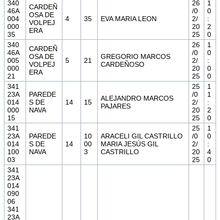
340
26
1
CARDEÑ
46A
/0
0
OSA DE
004
4
35
EVA MARIA LEON
2/
:
VOLPEJ
000
20
2
ERA
35
25
0
340
26
1
CARDEÑ
46A
/0
0
OSA DE
GREGORIO MARCOS
005
5
21
2/
:
VOLPEJ
CARDEÑOSO
000
20
0
ERA
21
25
0
341
25
1
23A
PAREDE
/0
1
ALEJANDRO MARCOS
014
S DE
14
15
2/
:
PAJARES
000
NAVA
20
2
15
25
0
341
25
1
23A
PAREDE
10
ARACELI GIL CASTRILLO
/0
0
014
S DE
14
00
MARIA JESÚS GIL
2/
:
100
NAVA
3
CASTRILLO
20
4
03
25
0
341
23A
014
090
06
341
23A