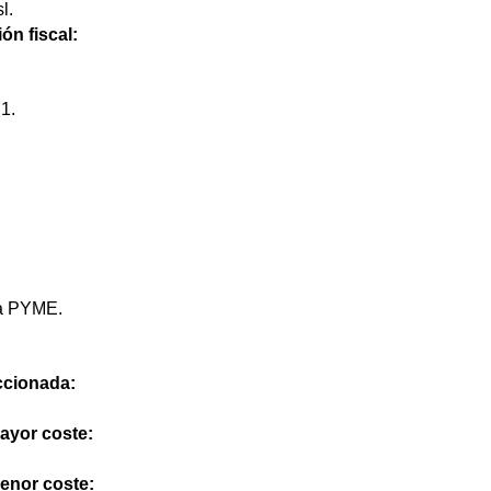
l.
ón fiscal:
1.
na PYME.
eccionada:
mayor coste:
menor coste: