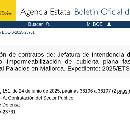
Buscar
Mi BOE
 BOE-B-2025-23761
ión de contratos de: Jefatura de Intendencia
to Impermeabilización de cubierta plana fa
al Palacios en Mallorca. Expediente: 2025/E
.
151, de 24 de junio de 2025, páginas 36196 a 36197 (2
págs.
)
- A. Contratación del Sector Público
de Defensa
5-23761