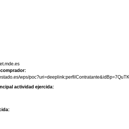
et.mde.es
de comprador:
delestado.es/wps/poc?uri=deeplink:perfilContratante&idBp=7Q
ncipal actividad ejercida:
cida: