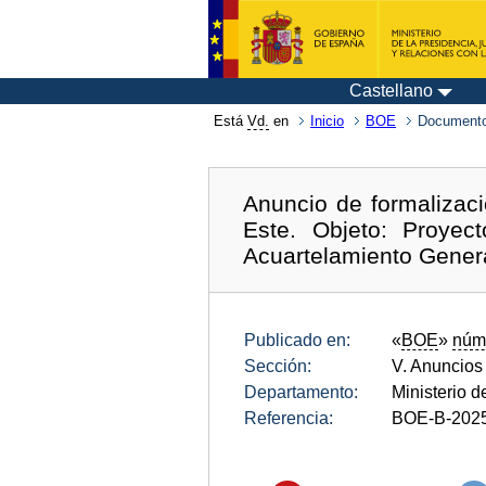
Castellano
Está
Vd.
en
Inicio
BOE
Documento
Anuncio de formalizac
Este. Objeto: Proyec
Acuartelamiento Gener
Publicado en:
«
BOE
»
núm
Sección:
V. Anuncios
Departamento:
Ministerio 
Referencia:
BOE-B-202