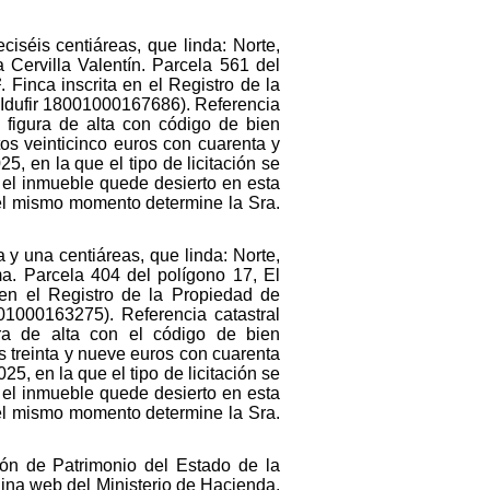
ciséis centiáreas, que linda: Norte,
 Cervilla Valentín. Parcela 561 del
 Finca inscrita en el Registro de la
o Idufir 18001000167686). Referencia
figura de alta con código de bien
os veinticinco euros con cuarenta y
, en la que el tipo de licitación se
 el inmueble quede desierto en esta
n el mismo momento determine la Sra.
a y una centiáreas, que linda: Norte,
ma. Parcela 404 del polígono 17, El
 en el Registro de la Propiedad de
001000163275). Referencia catastral
a de alta con el código de bien
 treinta y nueve euros con cuarenta
, en la que el tipo de licitación se
 el inmueble quede desierto en esta
n el mismo momento determine la Sra.
ión de Patrimonio del Estado de la
ina web del Ministerio de Hacienda,