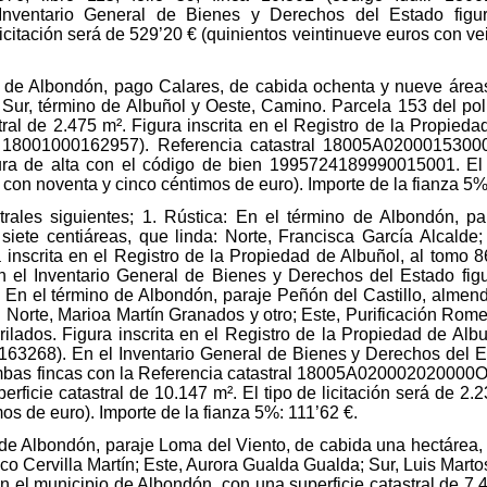
ventario General de Bienes y Derechos del Estado figur
itación será de 529’20 € (quinientos veintinueve euros con vei
o de Albondón, pago Calares, de cabida ochenta y nueve áreas,
 Sur, término de Albuñol y Oeste, Camino. Parcela 153 del po
ral de 2.475 m². Figura inscrita en el Registro de la Propiedad
fir 18001000162957). Referencia catastral 18005A020001530
ra de alta con el código de bien 1995724189990015001. El t
 con noventa y cinco céntimos de euro). Importe de la fianza 5%
strales siguientes; 1. Rústica: En el término de Albondón, p
 siete centiáreas, que linda: Norte, Francisca García Alcalde;
inscrita en el Registro de la Propiedad de Albuñol, al tomo 862
n el Inventario General de Bienes y Derechos del Estado figu
n el término de Albondón, paraje Peñón del Castillo, almend
: Norte, Marioa Martín Granados y otro; Este, Purificación Rome
ilados. Figura inscrita en el Registro de la Propiedad de Albuñ
0163268). En el Inventario General de Bienes y Derechos del Es
s fincas con la Referencia catastral 18005A020002020000OY,
ficie catastral de 10.147 m². El tipo de licitación será de 2.2
mos de euro). Importe de la fianza 5%: 111’62 €.
 de Albondón, paraje Loma del Viento, de cabida una hectárea, t
sco Cervilla Martín; Este, Aurora Gualda Gualda; Sur, Luis Mart
 el municipio de Albondón, con una superficie catastral de 7.42