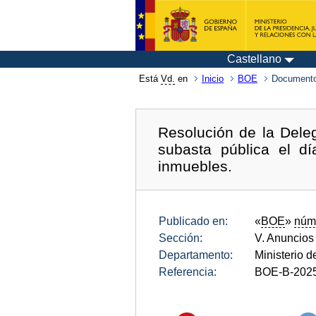
Castellano
Está
Vd.
en
Inicio
BOE
Documento
Resolución de la Del
subasta pública el d
inmuebles.
Publicado en:
«
BOE
»
núm
Sección:
V. Anuncios
Departamento:
Ministerio 
Referencia:
BOE-B-202