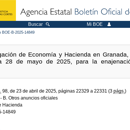
Buscar
Mi BOE
 BOE-B-2025-14849
egación de Economía y Hacienda en Granada, 
ía 28 de mayo de 2025, para la enajenaci
.
98, de 23 de abril de 2025, páginas 22329 a 22331 (3
págs.
)
- B. Otros anuncios oficiales
de Hacienda
5-14849