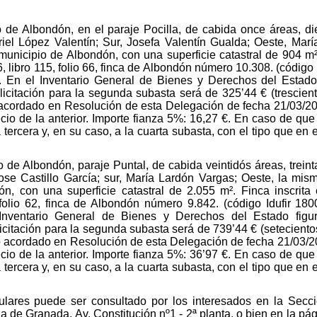
o de Albondón, en el paraje Pocilla, de cabida once áreas, die
riel López Valentín; Sur, Josefa Valentín Gualda; Oeste, María
unicipio de Albondón, con una superficie catastral de 904 m².
 libro 115, folio 66, finca de Albondón número 10.308. (códig
En el Inventario General de Bienes y Derechos del Estado 
citación para la segunda subasta será de 325’44 € (trescient
acordado en Resolución de esta Delegación de fecha 21/03/2025
cio de la anterior. Importe fianza 5%: 16,27 €. En caso de que
tercera y, en su caso, a la cuarta subasta, con el tipo que e
o de Albondón, paraje Puntal, de cabida veintidós áreas, treint
se Castillo García; sur, María Lardón Vargas; Oeste, la mis
ón, con una superficie catastral de 2.055 m². Finca inscrita
folio 62, finca de Albondón número 9.842. (código Idufir 18
ventario General de Bienes y Derechos del Estado figur
citación para la segunda subasta será de 739’44 € (setecientos
o acordado en Resolución de esta Delegación de fecha 21/03/2025
cio de la anterior. Importe fianza 5%: 36’97 €. En caso de que
tercera y, en su caso, a la cuarta subasta, con el tipo que e
culares puede ser consultado por los interesados en la Secc
de Granada, Av. Constitución nº1 - 2ª planta, o bien en la pág