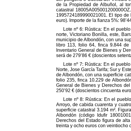
de la Propiedad de Albuñol, al to
catastral 18005A005001200000OZ. E
1995724189990021001. El tipo de li
euro). Importe de la fianza 5%: 98’44
Lote nº 6: Rústica: En el puebl
norte, Victoriano Bonilla, este, Ba
municipio de Albondón, con una super
libro 113, folio 64, finca 9.844 
Inventario General de Bienes y Der
será de 279’86 € (doscientos setent
Lote nº 7: Rústica: En el pueblo
Norte, Jose García Tarifa; Sur y Es
de Albondón, con una superficie cata
folio 235, finca 10.229 de Albond
General de Bienes y Derechos del 
250’92 € (doscientos cincuenta euro
Lote nº 8: Rústica: En el puebl
Arroyo, de cabida cuarenta y cuatr
superficie catastral 3.194 m². Figur
Albondón (código Idufir 1800100
Derechos del Estado figura de alta
treinta y ocho euros con veintiocho 