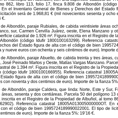
mo 862, libro 113, folio 17, finca 9.808 de Albondón (código
n el Inventario General de Bienes y Derechos del Estado fi
citación será de 1.968,81 € (mil novecientos sesenta y ocho
 €.
o de Albondón, paraje Rubiales, de cabida veintisiete áreas oc
rranco, sur, Carmen Cervilla Juárez, oeste, Elena Manzano y o
ficie catastral de 1.926 m². Figura inscrita en el Registro de 
de Albondón (código Idufir 1800100163299). Referencia cat
echos del Estado figura de alta con el código de bien 1995724
a y nueve euros con ochenta y seis céntimos de euro). Importe d
 de Albondón, paraje Abuelto, de cabida treinta y tres áreas, c
te, José Peinado Martos y Oeste, Matías Vargas Manzano. Parce
stral de 1.394 m². Figura inscrita en el Registro de la Propieda
ón (código Idufir 1800100166955). Referencia catastral 1800
Estado figura de alta con el código de bien 1995724189990018
s con noventa y dos centimos de euro). Importe de la fianza 5%
o de Albondón, paraje Caldera, que linda: Norte, Este y Sur,
o áreas, sesenta y dos centiáreas. Parcela 50 del polígono 13
a inscrita en el Registro de la Propiedad de Albuñol, al tomo 862
162902). Referencia catastral 18005A013005000000OT. En e
 con el código de bien 1995724189990022001. El tipo de licit
centimos de euro). Importe de la fianza 5%: 19’16 €.