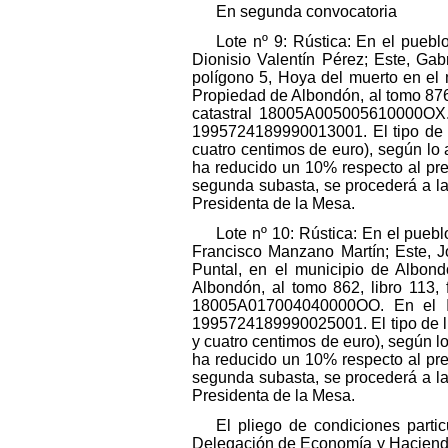
En segunda convocatoria
Lote nº 9: Rústica: En el puebl
Dionisio Valentín Pérez; Este, Gab
polígono 5, Hoya del muerto en el m
Propiedad de Albondón, al tomo 876,
catastral 18005A005005610000OX. 
1995724189990013001. El tipo de li
cuatro centimos de euro), según lo 
ha reducido un 10% respecto al pre
segunda subasta, se procederá a la 
Presidenta de la Mesa.
Lote nº 10: Rústica: En el puebl
Francisco Manzano Martín; Este, Jo
Puntal, en el municipio de Albond
Albondón, al tomo 862, libro 113, 
18005A017004040000OO. En el In
1995724189990025001. El tipo de li
y cuatro centimos de euro), según l
ha reducido un 10% respecto al pre
segunda subasta, se procederá a la 
Presidenta de la Mesa.
El pliego de condiciones parti
Delegación de Economía y Hacienda 