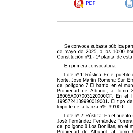
PDF
Se convoca subasta pública para
de mayo de 2025, a las 10:00 hor
Constitución nº1 - 1ª planta, de est
En primera convocatoria
Lote nº 1: Rústica: En el pueblo 
Norte, Jose Martin Romera; Sur, Em
del polígono 7 El barrio, en el mun
Propiedad de Albuñol, al tomo 87
18005A007003120000OF. En el In
1995724189990019001. El tipo de l
Importe de la fianza 5%: 39’00 €.
Lote nº 2: Rústica: En el pueblo
José Fernández Fernández Torrera;
del polígono 8 Los Bonillas, en el m
Propiedad de Albuñol, al tomo 87