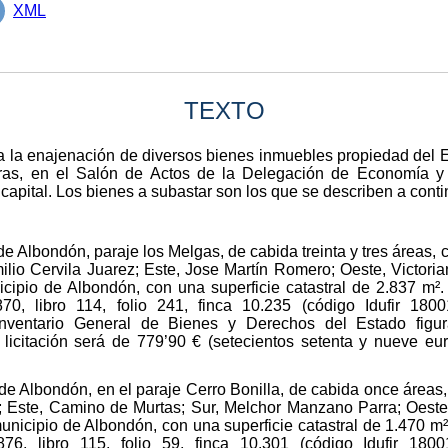
XML
TEXTO
 la enajenación de diversos bienes inmuebles propiedad del Es
as, en el Salón de Actos de la Delegación de Economía y 
a capital. Los bienes a subastar son los que se describen a cont
de Albondón, paraje los Melgas, de cabida treinta y tres áreas, c
ilio Cervila Juarez; Este, Jose Martín Romero; Oeste, Victo
icipio de Albondón, con una superficie catastral de 2.837 m². 
0, libro 114, folio 241, finca 10.235 (código Idufir 1800
ventario General de Bienes y Derechos del Estado figur
icitación será de 779’90 € (setecientos setenta y nueve eu
 de Albondón, en el paraje Cerro Bonilla, de cabida once áreas,
 Este, Camino de Murtas; Sur, Melchor Manzano Parra; Oeste
unicipio de Albondón, con una superficie catastral de 1.470 m².
6, libro 115, folio 59, finca 10.301 (código Idufir 1800