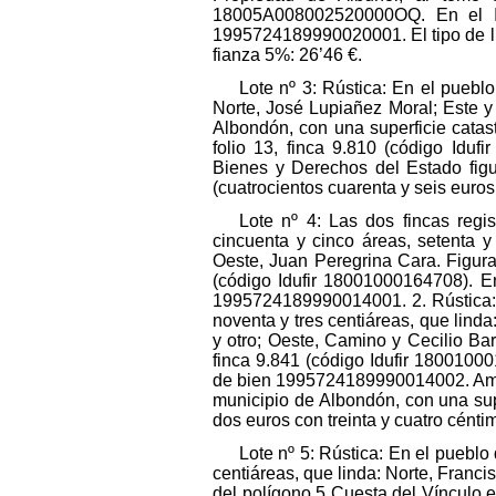
18005A008002520000OQ. En el In
1995724189990020001. El tipo de lic
fianza 5%: 26’46 €.
Lote nº 3: Rústica: En el puebl
Norte, José Lupiañez Moral; Este y
Albondón, con una superficie catast
folio 13, finca 9.810 (código Idu
Bienes y Derechos del Estado figu
(cuatrocientos cuarenta y seis euros
Lote nº 4: Las dos fincas regi
cincuenta y cinco áreas, setenta y
Oeste, Juan Peregrina Cara. Figura 
(código Idufir 18001000164708). E
1995724189990014001. 2. Rústica: E
noventa y tres centiáreas, que linda
y otro; Oeste, Camino y Cecilio Barr
finca 9.841 (código Idufir 1800100
de bien 1995724189990014002. Amba
municipio de Albondón, con una super
dos euros con treinta y cuatro cénti
Lote nº 5: Rústica: En el pueblo
centiáreas, que linda: Norte, Franci
del polígono 5 Cuesta del Vínculo en