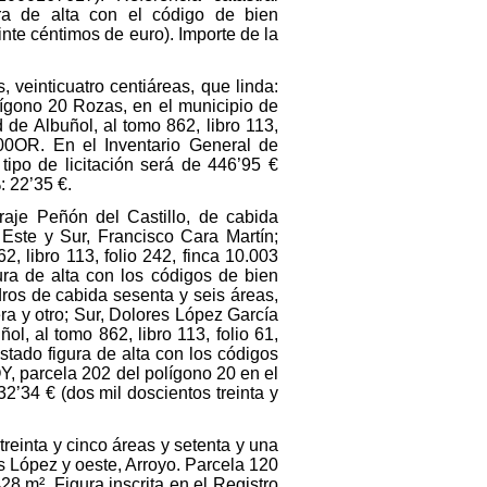
a de alta con el código de bien
nte céntimos de euro). Importe de la
 veinticuatro centiáreas, que linda:
lígono 20 Rozas, en el municipio de
 de Albuñol, al tomo 862, libro 113,
000OR. En el Inventario General de
ipo de licitación será de 446’95 €
: 22’35 €.
araje Peñón del Castillo, de cabida
 Este y Sur, Francisco Cara Martín;
, libro 113, folio 242, finca 10.003
ra de alta con los códigos de bien
ros de cabida sesenta y seis áreas,
ra y otro; Sur, Dolores López García
ol, al tomo 862, libro 113, folio 61,
tado figura de alta con los códigos
 parcela 202 del polígono 20 en el
32’34 € (dos mil doscientos treinta y
reinta y cinco áreas y setenta y una
os López y oeste, Arroyo. Parcela 120
8 m². Figura inscrita en el Registro